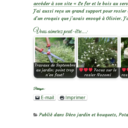
accéder à son site « Le fer et le bois au ser
J’ai aussi reçu un grand support pour rosier 
d’un croquis que j’avais envoyé à Olivier. J’
Vous aimerez peut-être...:
Travaux de Septembre
au jardin: point trop
Focus sur le
n’en faut!
rosier Nozomi
ros
Partager :
E-mail
Imprimer
Publié dans
Déco jardin et bouquets
,
Pota