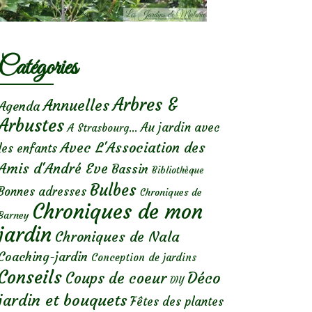
Catégories
Arbres &
Annuelles
Agenda
Arbustes
Au jardin avec
A Strasbourg...
Avec L'Association des
les enfants
Amis d'André Eve
Bassin
Bibliothèque
Bulbes
Bonnes adresses
Chroniques de
Chroniques de mon
Barney
jardin
Chroniques de Nala
Coaching-jardin
Conception de jardins
Conseils
Déco
Coups de coeur
DIY
jardin et bouquets
Fêtes des plantes