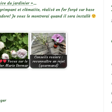
vice du jardinier »
…
grimpant et clématite, réalisé en fer forgé sur base
adore! Je vous le montrerai quand il sera installé
Conseils rosiers :
Focus sur le
reconnaître un rejet
ier Marie Dermar
(gourmand)
ger