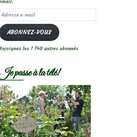
email.
Adresse
e-
mail
ABONNEZ-VOUS
Rejoignez les 1 740 autres abonnés
Je passe à la télé!