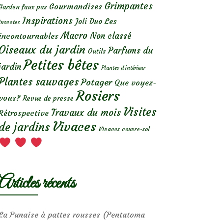
Grimpantes
Gourmandises
Garden faux pas
Inspirations
Les
Joli Duo
Insectes
Macro
Non classé
incontournables
Oiseaux du jardin
Parfums du
Outils
Petites bêtes
jardin
Plantes d’intérieur
Plantes sauvages
Potager
Que voyez-
Rosiers
vous?
Revue de presse
Visites
Travaux du mois
Rétrospective
Vivaces
de jardins
Vivaces couvre-sol
Articles récents
La Punaise à pattes rousses (Pentatoma