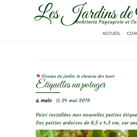
Les Jardins de
Aller
Architecte Paysagiste et Co
au
contenu
ACCUEIL
COA
NAVIGATION DE L’ARTICLE
Oiseaux du jardin: le choucas des tours
Etiquettes au potager
malo
24 mai 2019
Voici installées mes nouvelles petites étiqu
Des petites ardoises de 6,5 x 4,5 cm, sur un