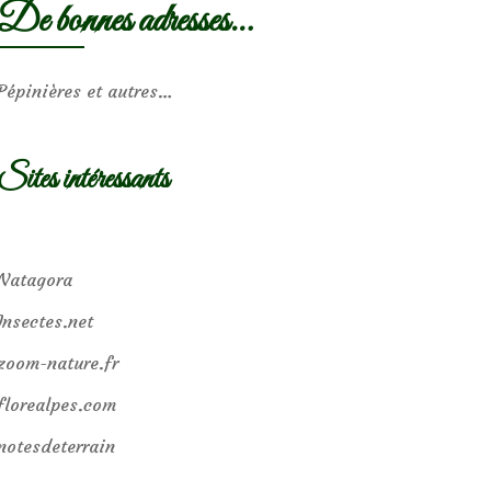
De bonnes adresses…
Pépinières et autres…
Sites intéressants
Natagora
Insectes.net
zoom-nature.fr
florealpes.com
notesdeterrain