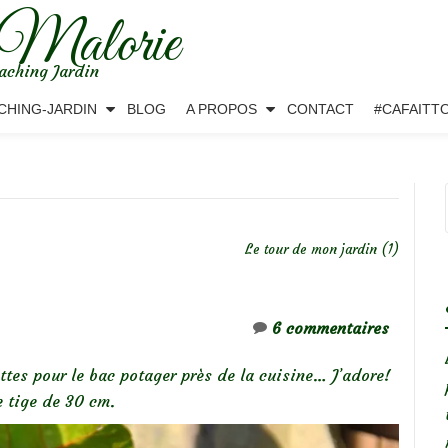
 Malorie
aching Jardin
CHING-JARDIN
BLOG
A PROPOS
CONTACT
#CAFAITT
Le tour de mon jardin (1)
6 commentaires
ettes pour le bac potager près de la cuisine… J’adore!
e tige de 30 cm.