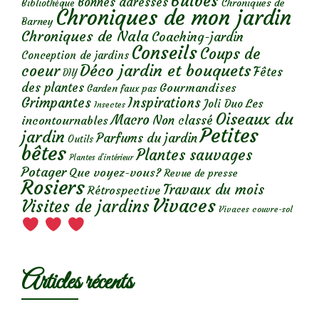
Bulbes
Bonnes adresses
Chroniques de
Bibliothèque
Chroniques de mon jardin
Barney
Chroniques de Nala
Coaching-jardin
Conseils
Coups de
Conception de jardins
Déco jardin et bouquets
coeur
Fêtes
DIY
des plantes
Gourmandises
Garden faux pas
Grimpantes
Inspirations
Les
Joli Duo
Insectes
Oiseaux du
Macro
Non classé
incontournables
Petites
jardin
Parfums du jardin
Outils
bêtes
Plantes sauvages
Plantes d’intérieur
Potager
Que voyez-vous?
Revue de presse
Rosiers
Travaux du mois
Rétrospective
Vivaces
Visites de jardins
Vivaces couvre-sol
Articles récents