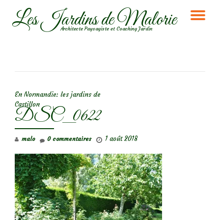
Les Jardins de Malorie
DÉ
Aller
Architecte Paysagiste et Coaching Jardin
au
LA
contenu
NA
NAVIGATION DE L’ARTICLE
En Normandie: les jardins de
Castillon
DSC_0622
1 août 2018
malo
0 commentaires