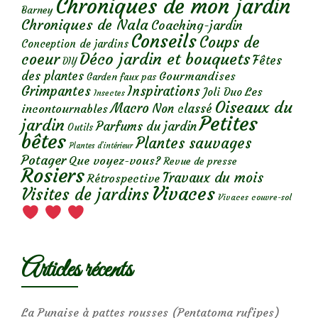
Chroniques de mon jardin
Barney
Chroniques de Nala
Coaching-jardin
Conseils
Coups de
Conception de jardins
Déco jardin et bouquets
coeur
Fêtes
DIY
des plantes
Gourmandises
Garden faux pas
Grimpantes
Inspirations
Les
Joli Duo
Insectes
Oiseaux du
Macro
Non classé
incontournables
Petites
jardin
Parfums du jardin
Outils
bêtes
Plantes sauvages
Plantes d’intérieur
Potager
Que voyez-vous?
Revue de presse
Rosiers
Travaux du mois
Rétrospective
Vivaces
Visites de jardins
Vivaces couvre-sol
Articles récents
La Punaise à pattes rousses (Pentatoma rufipes)