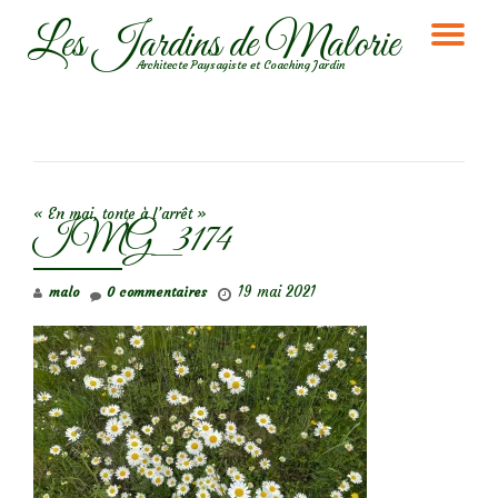
Les Jardins de Malorie
DÉ
Aller
Architecte Paysagiste et Coaching Jardin
au
LA
contenu
NA
NAVIGATION DE L’ARTICLE
« En mai, tonte à l’arrêt »
IMG_3174
19 mai 2021
malo
0 commentaires