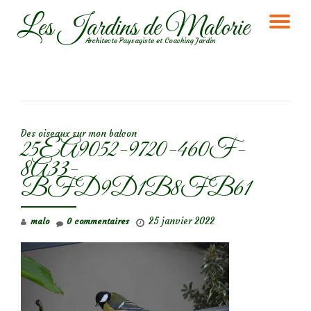
Les Jardins de Malorie
DÉ
Aller
Architecte Paysagiste et Coaching Jardin
au
LA
contenu
NA
NAVIGATION DE L’ARTICLE
Des oiseaux sur mon balcon
25EA9052-9720-460F-
8A33-
BFD9D1B8FB61
25 janvier 2022
malo
0 commentaires