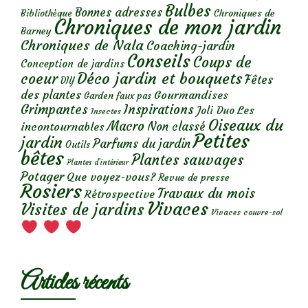
Bulbes
Bonnes adresses
Chroniques de
Bibliothèque
Chroniques de mon jardin
Barney
Chroniques de Nala
Coaching-jardin
Conseils
Coups de
Conception de jardins
Déco jardin et bouquets
coeur
Fêtes
DIY
des plantes
Gourmandises
Garden faux pas
Grimpantes
Inspirations
Les
Joli Duo
Insectes
Oiseaux du
Macro
Non classé
incontournables
Petites
jardin
Parfums du jardin
Outils
bêtes
Plantes sauvages
Plantes d’intérieur
Potager
Que voyez-vous?
Revue de presse
Rosiers
Travaux du mois
Rétrospective
Vivaces
Visites de jardins
Vivaces couvre-sol
Articles récents