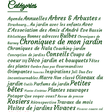
Catégories
Arbres & Arbustes
Annuelles
Agenda
A
Avec
Au jardin avec les enfants
Strasbourg...
L'Association des Amis d'André Eve
Bassin
Bulbes
Bonnes adresses
Chroniques de
Bibliothèque
Chroniques de mon jardin
Barney
Chroniques de Nala
Coaching-jardin
Conseils
Coups de
Conception de jardins
Déco jardin et bouquets
coeur
Fêtes
DIY
des plantes
Gourmandises
Garden faux pas
Grimpantes
Inspirations
Les
Joli Duo
Insectes
Oiseaux du
Macro
Non classé
incontournables
Petites
jardin
Parfums du jardin
Outils
bêtes
Plantes sauvages
Plantes d’intérieur
Potager
Que voyez-vous?
Revue de presse
Rosiers
Travaux du mois
Rétrospective
Vivaces
Visites de jardins
Vivaces couvre-sol