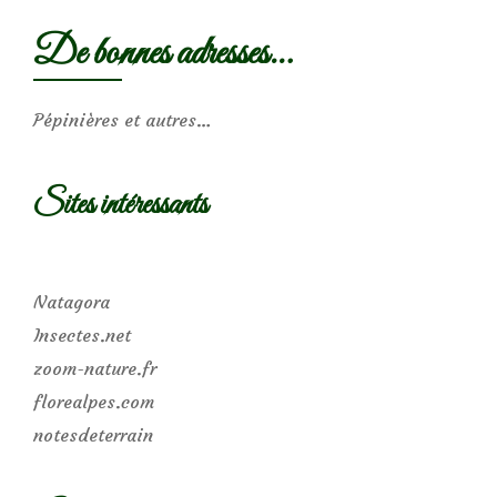
De bonnes adresses…
Pépinières et autres…
Sites intéressants
Natagora
Insectes.net
zoom-nature.fr
florealpes.com
notesdeterrain