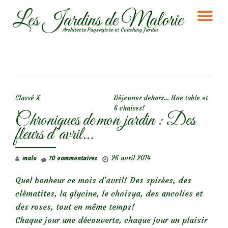
Les Jardins de Malorie
DÉ
Aller
Architecte Paysagiste et Coaching Jardin
au
LA
contenu
NA
NAVIGATION DE L’ARTICLE
Classé X
Déjeuner dehors… Une table et
6 chaises!
Chroniques de mon jardin : Des
fleurs d’avril…
26 avril 2014
malo
10 commentaires
Quel bonheur ce mois d’avril! Des spirées, des
clématites, la glycine, le choisya, des ancolies et
des roses, tout en même temps!
Chaque jour une découverte, chaque jour un plaisir