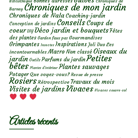
Bulbes
Bonnes adresses
Chroniques de
Bibliothèque
Chroniques de mon jardin
Barney
Chroniques de Nala
Coaching-jardin
Conseils
Coups de
Conception de jardins
Déco jardin et bouquets
coeur
Fêtes
DIY
des plantes
Gourmandises
Garden faux pas
Grimpantes
Inspirations
Les
Joli Duo
Insectes
Oiseaux du
Macro
Non classé
incontournables
Petites
jardin
Parfums du jardin
Outils
bêtes
Plantes sauvages
Plantes d’intérieur
Potager
Que voyez-vous?
Revue de presse
Rosiers
Travaux du mois
Rétrospective
Vivaces
Visites de jardins
Vivaces couvre-sol
Articles récents