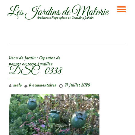
Les Jardins de Malorie
DÉ
Aller
Architecte Paysagiste et Coaching Jardin
au
LA
contenu
NA
NAVIGATION DE L’ARTICLE
Déco de jardin : Capsules de
pavots en terre émaillée
DSC_0338
31 juillet 2020
malo
0 commentaires