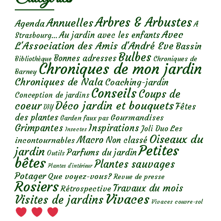
Arbres & Arbustes
Annuelles
Agenda
A
Avec
Au jardin avec les enfants
Strasbourg...
L'Association des Amis d'André Eve
Bassin
Bulbes
Bonnes adresses
Chroniques de
Bibliothèque
Chroniques de mon jardin
Barney
Chroniques de Nala
Coaching-jardin
Conseils
Coups de
Conception de jardins
Déco jardin et bouquets
coeur
Fêtes
DIY
des plantes
Gourmandises
Garden faux pas
Grimpantes
Inspirations
Les
Joli Duo
Insectes
Oiseaux du
Macro
Non classé
incontournables
Petites
jardin
Parfums du jardin
Outils
bêtes
Plantes sauvages
Plantes d’intérieur
Potager
Que voyez-vous?
Revue de presse
Rosiers
Travaux du mois
Rétrospective
Vivaces
Visites de jardins
Vivaces couvre-sol