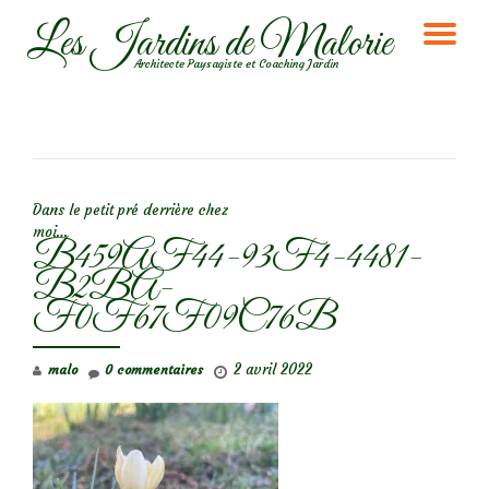
Les Jardins de Malorie
DÉ
Aller
Architecte Paysagiste et Coaching Jardin
au
LA
contenu
NA
NAVIGATION DE L’ARTICLE
Dans le petit pré derrière chez
moi…
B459AF44-93F4-4481-
B2BA-
F0F67F09C76B
2 avril 2022
malo
0 commentaires