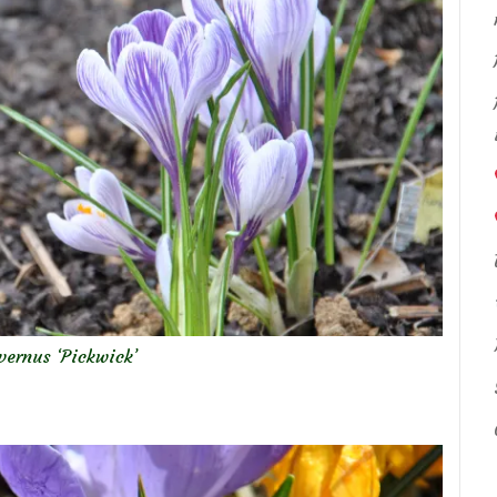
vernus ‘Pickwick’