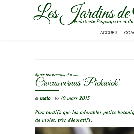
Les Jardins de
Aller
Architecte Paysagiste et Co
au
contenu
ACCUEIL
COA
NAVIGATION DE L’ARTICLE
Après les crocus, il y a…
Crocus vernus ‘Pickwick’
malo
10 mars 2015
Plus tardifs que les adorables petits botani
de violet, très décoratifs.