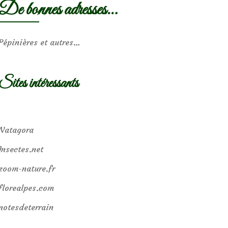
De bonnes adresses…
Pépinières et autres…
Sites intéressants
Natagora
Insectes.net
zoom-nature.fr
florealpes.com
notesdeterrain