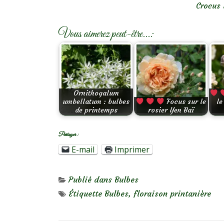
Crocus 
Vous aimerez peut-être...:
Ornithogalum
umbellatum : bulbes
Focus sur le
le
de printemps
rosier Yen Baï
Partager :
E-mail
Imprimer
Publié dans
Bulbes
Étiquette
Bulbes
,
floraison printanière