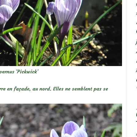
vernus ‘Pickwick’
rre en façade, au nord. Elles ne semblent pas se