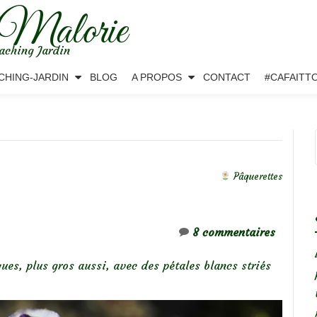
 Malorie
aching Jardin
CHING-JARDIN
BLOG
A PROPOS
CONTACT
#CAFAITT
Pâquerettes
8 commentaires
ques, plus gros aussi, avec des pétales blancs striés