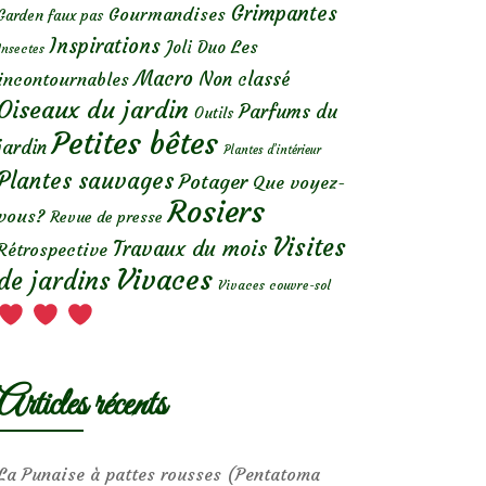
Grimpantes
Gourmandises
Garden faux pas
Inspirations
Les
Joli Duo
Insectes
Macro
Non classé
incontournables
Oiseaux du jardin
Parfums du
Outils
Petites bêtes
jardin
Plantes d’intérieur
Plantes sauvages
Potager
Que voyez-
Rosiers
vous?
Revue de presse
Visites
Travaux du mois
Rétrospective
Vivaces
de jardins
Vivaces couvre-sol
Articles récents
La Punaise à pattes rousses (Pentatoma