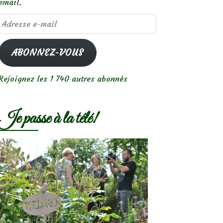
email.
Adresse
e-
mail
ABONNEZ-VOUS
Rejoignez les 1 740 autres abonnés
Je passe à la télé!