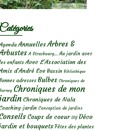
Catégories
Arbres &
Annuelles
Agenda
Arbustes
Au jardin avec
A Strasbourg...
Avec L'Association des
les enfants
Amis d'André Eve
Bassin
Bibliothèque
Bulbes
Bonnes adresses
Chroniques de
Chroniques de mon
Barney
jardin
Chroniques de Nala
Coaching-jardin
Conception de jardins
Conseils
Déco
Coups de coeur
DIY
jardin et bouquets
Fêtes des plantes