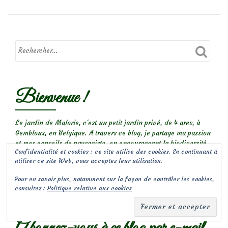
Bienvenue !
Le jardin de Malorie, c'est un petit jardin privé, de 4 ares, à
Gembloux, en Belgique. A travers ce blog, je partage ma passion
et mes conseils de paysagiste, en encourageant la biodiversité
Confidentialité et cookies : ce site utilise des cookies. En continuant à
au jardin. Découvrez mes plantes coup de coeur et la petite
utiliser ce site Web, vous acceptez leur utilisation.
faune d’un jardin naturel, suivez les chroniques de mon jardin
privé au fil des saisons, visitez d’autres jardins,...
Pour en savoir plus, notamment sur la façon de contrôler les cookies,
consultez :
Politique relative aux cookies
Bienvenue dans l’univers des Jardins de Malorie