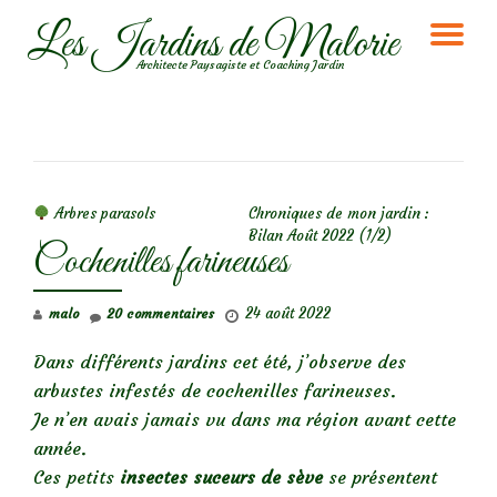
Les Jardins de Malorie
DÉ
Aller
Architecte Paysagiste et Coaching Jardin
au
LA
contenu
NA
NAVIGATION DE L’ARTICLE
Arbres parasols
Chroniques de mon jardin :
Bilan Août 2022 (1/2)
Cochenilles farineuses
24 août 2022
malo
20 commentaires
Dans différents jardins cet été, j’observe des
arbustes infestés de cochenilles farineuses.
Je n’en avais jamais vu dans ma région avant cette
année.
Ces petits
insectes suceurs de sève
se présentent