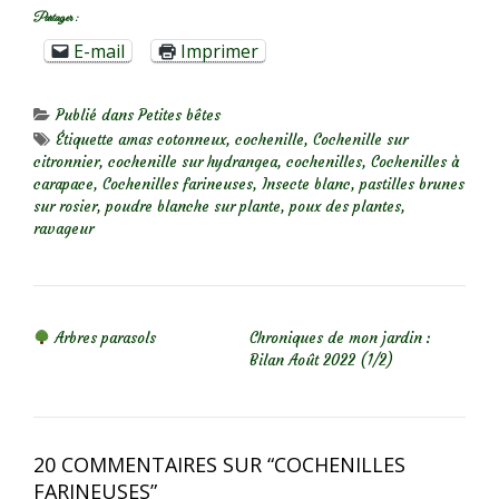
Partager :
E-mail
Imprimer
Publié dans
Petites bêtes
Étiquette
amas cotonneux
,
cochenille
,
Cochenille sur
citronnier
,
cochenille sur hydrangea
,
cochenilles
,
Cochenilles à
carapace
,
Cochenilles farineuses
,
Insecte blanc
,
pastilles brunes
sur rosier
,
poudre blanche sur plante
,
poux des plantes
,
ravageur
NAVIGATION DE L’ARTICLE
Arbres parasols
Chroniques de mon jardin :
Bilan Août 2022 (1/2)
20 COMMENTAIRES SUR “
COCHENILLES
FARINEUSES
”