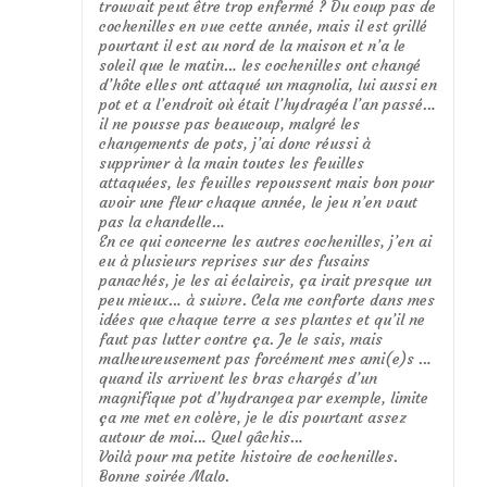
trouvait peut être trop enfermé ? Du coup pas de
cochenilles en vue cette année, mais il est grillé
pourtant il est au nord de la maison et n’a le
soleil que le matin… les cochenilles ont changé
d’hôte elles ont attaqué un magnolia, lui aussi en
pot et a l’endroit où était l’hydragéa l’an passé…
il ne pousse pas beaucoup, malgré les
changements de pots, j’ai donc réussi à
supprimer à la main toutes les feuilles
attaquées, les feuilles repoussent mais bon pour
avoir une fleur chaque année, le jeu n’en vaut
pas la chandelle…
En ce qui concerne les autres cochenilles, j’en ai
eu à plusieurs reprises sur des fusains
panachés, je les ai éclaircis, ça irait presque un
peu mieux… à suivre. Cela me conforte dans mes
idées que chaque terre a ses plantes et qu’il ne
faut pas lutter contre ça. Je le sais, mais
malheureusement pas forcément mes ami(e)s …
quand ils arrivent les bras chargés d’un
magnifique pot d’hydrangea par exemple, limite
ça me met en colère, je le dis pourtant assez
autour de moi… Quel gâchis…
Voilà pour ma petite histoire de cochenilles.
Bonne soirée Malo.