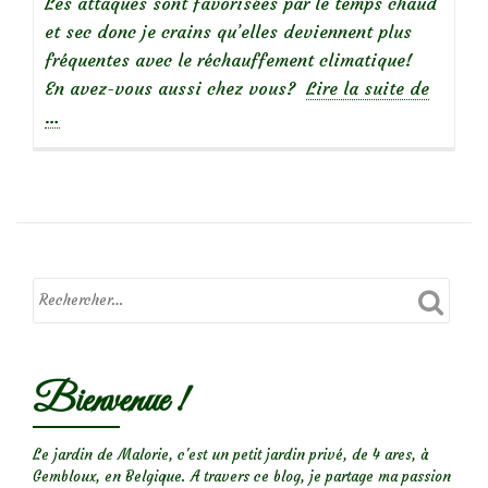
Les attaques sont favorisées par le temps chaud
et sec donc je crains qu’elles deviennent plus
fréquentes avec le réchauffement climatique!
à
En avez-vous aussi chez vous?
Lire la suite de
propos
…
deCoche
farineu
Bienvenue !
Le jardin de Malorie, c'est un petit jardin privé, de 4 ares, à
Gembloux, en Belgique. A travers ce blog, je partage ma passion