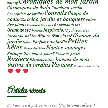
Chroniques de mon jardin
Barney
Chroniques de Nala
Coaching-jardin
Conseils
Coups de
Conception de jardins
Déco jardin et bouquets
coeur
Fêtes
DIY
des plantes
Gourmandises
Garden faux pas
Grimpantes
Inspirations
Les
Joli Duo
Insectes
Oiseaux du
Macro
Non classé
incontournables
Petites
jardin
Parfums du jardin
Outils
bêtes
Plantes sauvages
Plantes d’intérieur
Potager
Que voyez-vous?
Revue de presse
Rosiers
Travaux du mois
Rétrospective
Vivaces
Visites de jardins
Vivaces couvre-sol
Articles récents
La Punaise à pattes rousses (Pentatoma rufipes)