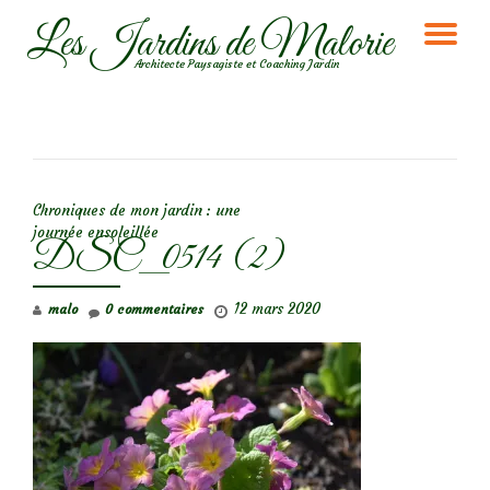
Les Jardins de Malorie
DÉ
Aller
Architecte Paysagiste et Coaching Jardin
au
LA
contenu
NA
NAVIGATION DE L’ARTICLE
Chroniques de mon jardin : une
journée ensoleillée
DSC_0514 (2)
12 mars 2020
malo
0 commentaires