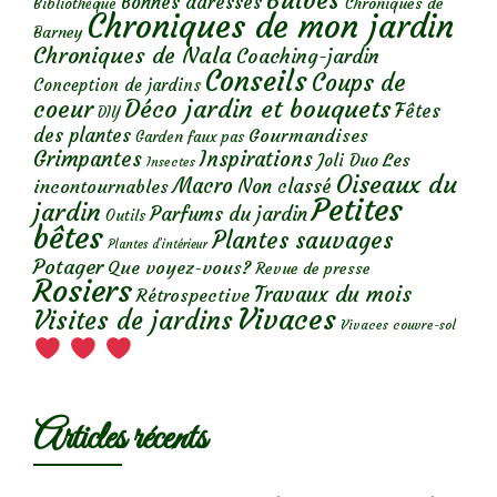
Bulbes
Bonnes adresses
Chroniques de
Bibliothèque
Chroniques de mon jardin
Barney
Chroniques de Nala
Coaching-jardin
Conseils
Coups de
Conception de jardins
Déco jardin et bouquets
coeur
Fêtes
DIY
des plantes
Gourmandises
Garden faux pas
Grimpantes
Inspirations
Les
Joli Duo
Insectes
Oiseaux du
Macro
Non classé
incontournables
Petites
jardin
Parfums du jardin
Outils
bêtes
Plantes sauvages
Plantes d’intérieur
Potager
Que voyez-vous?
Revue de presse
Rosiers
Travaux du mois
Rétrospective
Vivaces
Visites de jardins
Vivaces couvre-sol
Articles récents