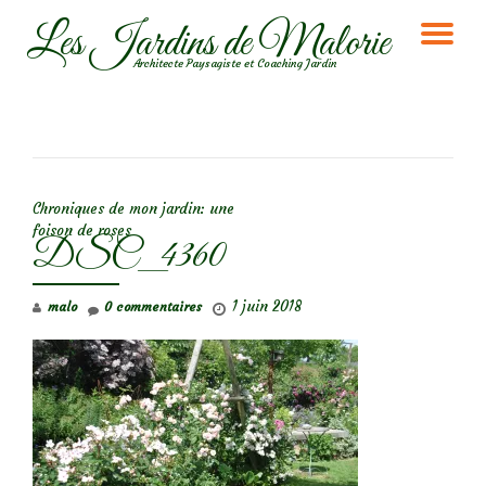
Les Jardins de Malorie
DÉ
Aller
Architecte Paysagiste et Coaching Jardin
au
LA
contenu
NA
NAVIGATION DE L’ARTICLE
Chroniques de mon jardin: une
foison de roses
DSC_4360
1 juin 2018
malo
0 commentaires