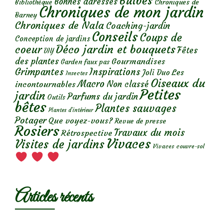
Bulbes
Bonnes adresses
Chroniques de
Bibliothèque
Chroniques de mon jardin
Barney
Chroniques de Nala
Coaching-jardin
Conseils
Coups de
Conception de jardins
Déco jardin et bouquets
coeur
Fêtes
DIY
des plantes
Gourmandises
Garden faux pas
Grimpantes
Inspirations
Les
Joli Duo
Insectes
Oiseaux du
Macro
Non classé
incontournables
Petites
jardin
Parfums du jardin
Outils
bêtes
Plantes sauvages
Plantes d’intérieur
Potager
Que voyez-vous?
Revue de presse
Rosiers
Travaux du mois
Rétrospective
Vivaces
Visites de jardins
Vivaces couvre-sol
Articles récents