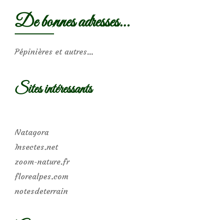
De bonnes adresses…
Pépinières et autres…
Sites intéressants
Natagora
Insectes.net
zoom-nature.fr
florealpes.com
notesdeterrain