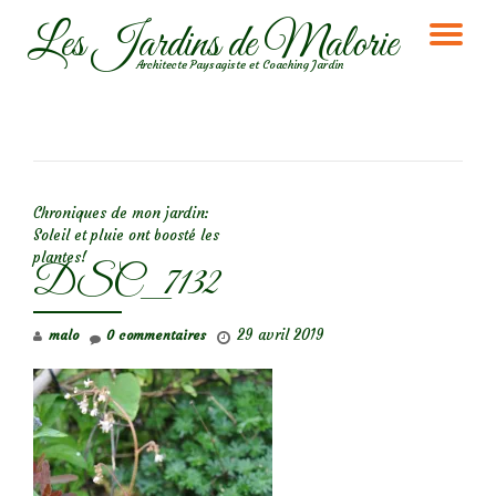
Les Jardins de Malorie
DÉ
Aller
Architecte Paysagiste et Coaching Jardin
au
LA
contenu
NA
NAVIGATION DE L’ARTICLE
Chroniques de mon jardin:
Soleil et pluie ont boosté les
plantes!
DSC_7132
29 avril 2019
malo
0 commentaires