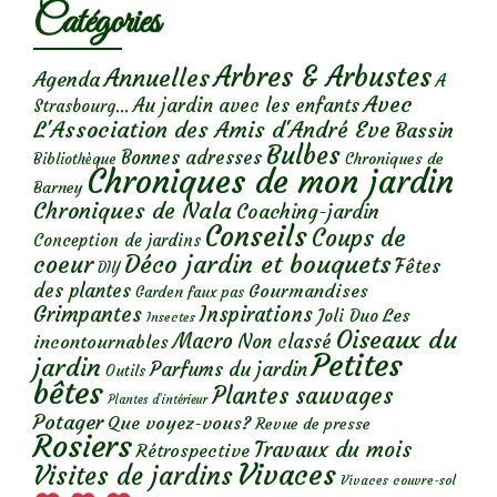
Catégories
Arbres & Arbustes
Annuelles
Agenda
A
Avec
Au jardin avec les enfants
Strasbourg...
L'Association des Amis d'André Eve
Bassin
Bulbes
Bonnes adresses
Chroniques de
Bibliothèque
Chroniques de mon jardin
Barney
Chroniques de Nala
Coaching-jardin
Conseils
Coups de
Conception de jardins
Déco jardin et bouquets
coeur
Fêtes
DIY
des plantes
Gourmandises
Garden faux pas
Grimpantes
Inspirations
Les
Joli Duo
Insectes
Oiseaux du
Macro
Non classé
incontournables
Petites
jardin
Parfums du jardin
Outils
bêtes
Plantes sauvages
Plantes d’intérieur
Potager
Que voyez-vous?
Revue de presse
Rosiers
Travaux du mois
Rétrospective
Vivaces
Visites de jardins
Vivaces couvre-sol