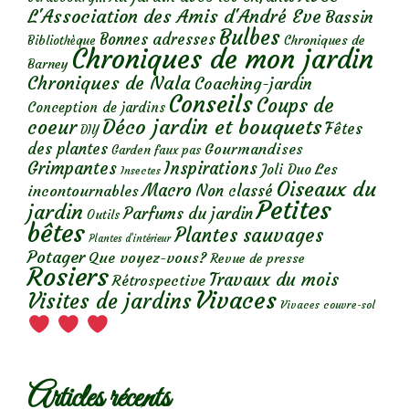
L'Association des Amis d'André Eve
Bassin
Bulbes
Bonnes adresses
Chroniques de
Bibliothèque
Chroniques de mon jardin
Barney
Chroniques de Nala
Coaching-jardin
Conseils
Coups de
Conception de jardins
Déco jardin et bouquets
coeur
Fêtes
DIY
des plantes
Gourmandises
Garden faux pas
Grimpantes
Inspirations
Les
Joli Duo
Insectes
Oiseaux du
Macro
Non classé
incontournables
Petites
jardin
Parfums du jardin
Outils
bêtes
Plantes sauvages
Plantes d’intérieur
Potager
Que voyez-vous?
Revue de presse
Rosiers
Travaux du mois
Rétrospective
Vivaces
Visites de jardins
Vivaces couvre-sol
Articles récents