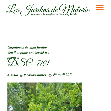
Les Jardins de Malorie
DÉ
Aller
Architecte Paysagiste et Coaching Jardin
au
LA
contenu
NA
NAVIGATION DE L’ARTICLE
Chroniques de mon jardin:
Soleil et pluie ont boosté les
plantes!
DSC_7101
29 avril 2019
malo
0 commentaires