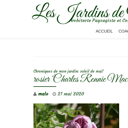
Les Jardins de
Aller
Architecte Paysagiste et Co
au
contenu
ACCUEIL
COA
NAVIGATION DE L’ARTICLE
Chroniques de mon jardin: soleil de mai!
rosier ‘Charles Rennie Mac
malo
21 mai 2020