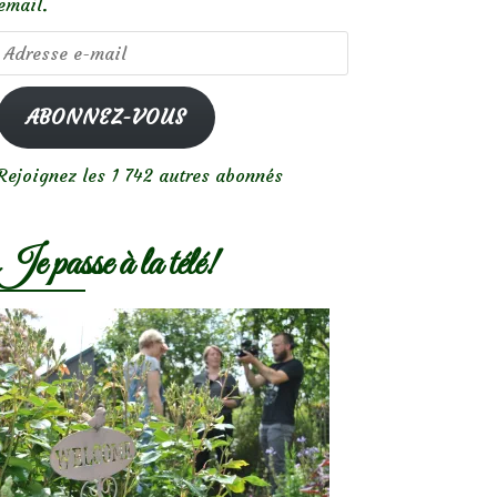
email.
Adresse
e-
mail
ABONNEZ-VOUS
Rejoignez les 1 742 autres abonnés
Je passe à la télé!