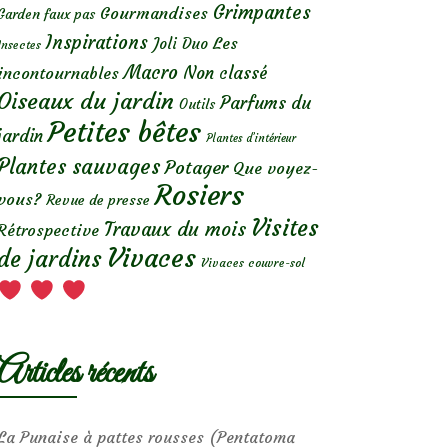
Grimpantes
Gourmandises
Garden faux pas
Inspirations
Les
Joli Duo
Insectes
Macro
Non classé
incontournables
Oiseaux du jardin
Parfums du
Outils
Petites bêtes
jardin
Plantes d’intérieur
Plantes sauvages
Potager
Que voyez-
Rosiers
vous?
Revue de presse
Visites
Travaux du mois
Rétrospective
Vivaces
de jardins
Vivaces couvre-sol
Articles récents
La Punaise à pattes rousses (Pentatoma