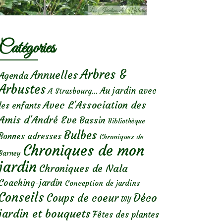
Catégories
Arbres &
Annuelles
Agenda
Arbustes
Au jardin avec
A Strasbourg...
Avec L'Association des
les enfants
Amis d'André Eve
Bassin
Bibliothèque
Bulbes
Bonnes adresses
Chroniques de
Chroniques de mon
Barney
jardin
Chroniques de Nala
Coaching-jardin
Conception de jardins
Conseils
Déco
Coups de coeur
DIY
jardin et bouquets
Fêtes des plantes