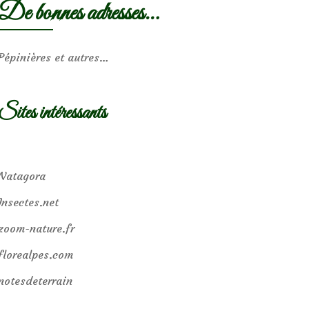
De bonnes adresses…
Pépinières et autres…
Sites intéressants
Natagora
Insectes.net
zoom-nature.fr
florealpes.com
notesdeterrain