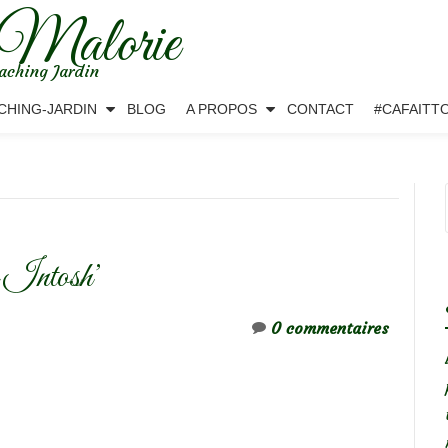
 Malorie
aching Jardin
CHING-JARDIN
BLOG
A PROPOS
CONTACT
#CAFAITT
 Intosh’
0 commentaires