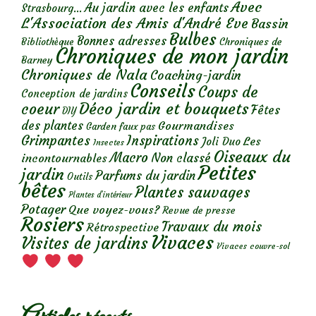
Avec
Au jardin avec les enfants
Strasbourg...
L'Association des Amis d'André Eve
Bassin
Bulbes
Bonnes adresses
Chroniques de
Bibliothèque
Chroniques de mon jardin
Barney
Chroniques de Nala
Coaching-jardin
Conseils
Coups de
Conception de jardins
Déco jardin et bouquets
coeur
Fêtes
DIY
des plantes
Gourmandises
Garden faux pas
Grimpantes
Inspirations
Les
Joli Duo
Insectes
Oiseaux du
Macro
Non classé
incontournables
Petites
jardin
Parfums du jardin
Outils
bêtes
Plantes sauvages
Plantes d’intérieur
Potager
Que voyez-vous?
Revue de presse
Rosiers
Travaux du mois
Rétrospective
Vivaces
Visites de jardins
Vivaces couvre-sol