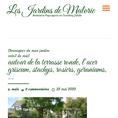
Les Jardins de Malorie
DÉ
Aller
Architecte Paysagiste et Coaching Jardin
au
LA
contenu
NA
NAVIGATION DE L’ARTICLE
Chroniques de mon jardin:
soleil de mai!
autour de la terrasse ronde, l’acer
griseum, stachys, rosiers, géraniums,
…
22 mai 2020
malo
0 commentaires