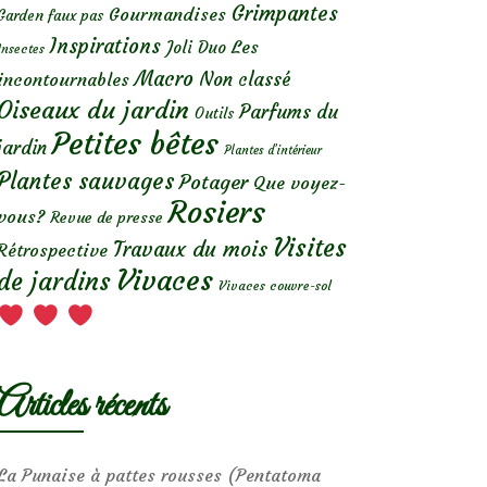
Grimpantes
Gourmandises
Garden faux pas
Inspirations
Les
Joli Duo
Insectes
Macro
Non classé
incontournables
Oiseaux du jardin
Parfums du
Outils
Petites bêtes
jardin
Plantes d’intérieur
Plantes sauvages
Potager
Que voyez-
Rosiers
vous?
Revue de presse
Visites
Travaux du mois
Rétrospective
Vivaces
de jardins
Vivaces couvre-sol
Articles récents
La Punaise à pattes rousses (Pentatoma