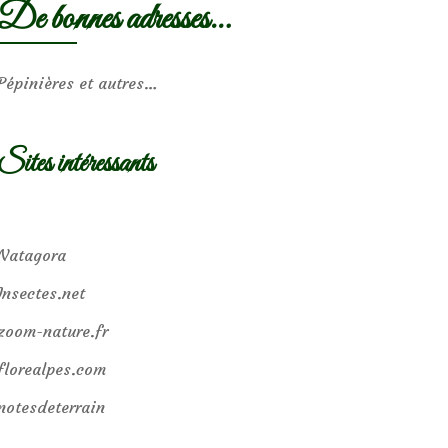
De bonnes adresses…
Pépinières et autres…
Sites intéressants
Natagora
Insectes.net
zoom-nature.fr
florealpes.com
notesdeterrain