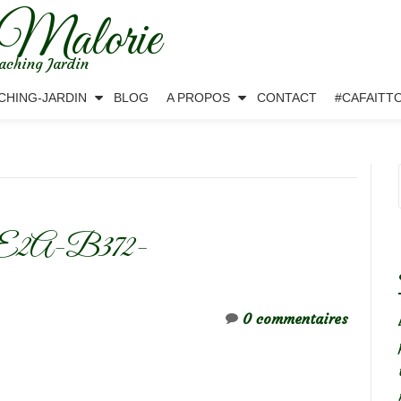
 Malorie
aching Jardin
CHING-JARDIN
BLOG
A PROPOS
CONTACT
#CAFAITT
2A-B372-
0 commentaires