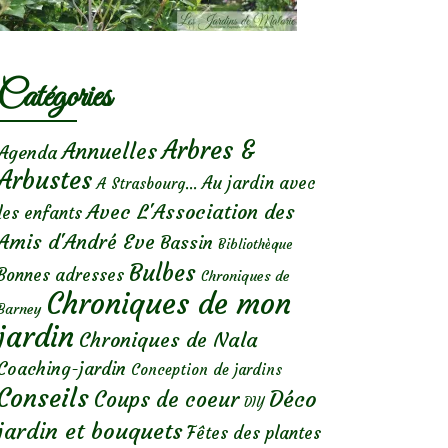
Catégories
Arbres &
Annuelles
Agenda
Arbustes
Au jardin avec
A Strasbourg...
Avec L'Association des
les enfants
Amis d'André Eve
Bassin
Bibliothèque
Bulbes
Bonnes adresses
Chroniques de
Chroniques de mon
Barney
jardin
Chroniques de Nala
Coaching-jardin
Conception de jardins
Conseils
Déco
Coups de coeur
DIY
jardin et bouquets
Fêtes des plantes