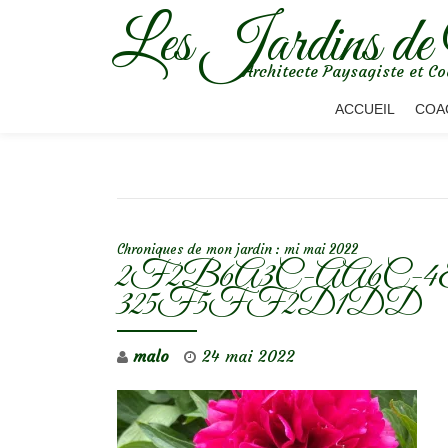
Les Jardins de
Aller
Architecte Paysagiste et Co
au
contenu
ACCUEIL
COA
NAVIGATION DE L’ARTICLE
Chroniques de mon jardin : mi mai 2022
2F2B6A3C-AA6C-4E
325F5FF2D1DD
malo
24 mai 2022