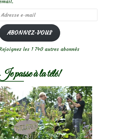
email.
Adresse
e-
mail
ABONNEZ-VOUS
Rejoignez les 1 740 autres abonnés
Je passe à la télé!