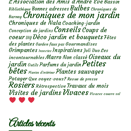
L'Association des Amis d'André Eve
Bassin
Bulbes
Bonnes adresses
Chroniques de
Bibliothèque
Chroniques de mon jardin
Barney
Chroniques de Nala
Coaching-jardin
Conseils
Coups de
Conception de jardins
Déco jardin et bouquets
coeur
Fêtes
DIY
des plantes
Gourmandises
Garden faux pas
Grimpantes
Inspirations
Les
Joli Duo
Insectes
Oiseaux du
Macro
Non classé
incontournables
Petites
jardin
Parfums du jardin
Outils
bêtes
Plantes sauvages
Plantes d’intérieur
Potager
Que voyez-vous?
Revue de presse
Rosiers
Travaux du mois
Rétrospective
Vivaces
Visites de jardins
Vivaces couvre-sol
Articles récents