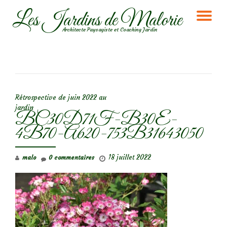
Les Jardins de Malorie
DÉ
Aller
Architecte Paysagiste et Coaching Jardin
au
LA
contenu
NA
NAVIGATION DE L’ARTICLE
Rétrospective de juin 2022 au
jardin
BC30D71F-B30E-
4B70-A620-753B31643050
18 juillet 2022
malo
0 commentaires