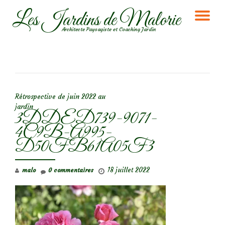
Les Jardins de Malorie
DÉ
Aller
Architecte Paysagiste et Coaching Jardin
au
LA
contenu
NA
NAVIGATION DE L’ARTICLE
Rétrospective de juin 2022 au
jardin
3DDED739-9071-
4C9B-A995-
D50FB61A05F3
18 juillet 2022
malo
0 commentaires