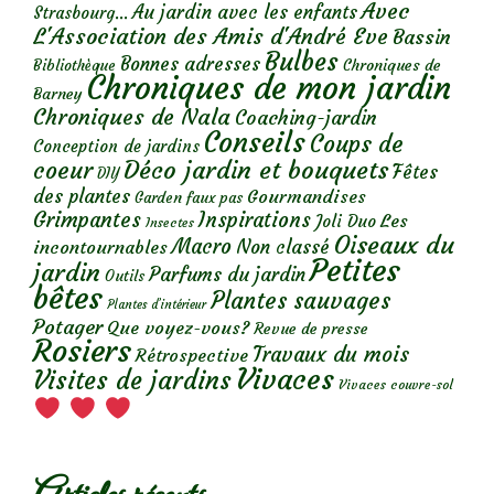
Avec
Au jardin avec les enfants
Strasbourg...
L'Association des Amis d'André Eve
Bassin
Bulbes
Bonnes adresses
Chroniques de
Bibliothèque
Chroniques de mon jardin
Barney
Chroniques de Nala
Coaching-jardin
Conseils
Coups de
Conception de jardins
Déco jardin et bouquets
coeur
Fêtes
DIY
des plantes
Gourmandises
Garden faux pas
Grimpantes
Inspirations
Les
Joli Duo
Insectes
Oiseaux du
Macro
Non classé
incontournables
Petites
jardin
Parfums du jardin
Outils
bêtes
Plantes sauvages
Plantes d’intérieur
Potager
Que voyez-vous?
Revue de presse
Rosiers
Travaux du mois
Rétrospective
Vivaces
Visites de jardins
Vivaces couvre-sol