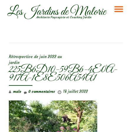
Les Jardins de Malorie
DÉ
Aller
Architecte Paysagiste et Coaching Jardin
au
LA
contenu
NA
NAVIGATION DE L’ARTICLE
Rétrospective de juin 2022 au
jardin
225B6D10-59B6-4E0A-
917A-1E8E506A54A1
18 juillet 2022
malo
0 commentaires