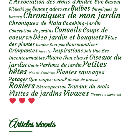
L'Association des Amis d'André Eve
Bassin
Bulbes
Bonnes adresses
Chroniques de
Bibliothèque
Chroniques de mon jardin
Barney
Chroniques de Nala
Coaching-jardin
Conseils
Coups de
Conception de jardins
Déco jardin et bouquets
coeur
Fêtes
DIY
des plantes
Gourmandises
Garden faux pas
Grimpantes
Inspirations
Les
Joli Duo
Insectes
Oiseaux du
Macro
Non classé
incontournables
Petites
jardin
Parfums du jardin
Outils
bêtes
Plantes sauvages
Plantes d’intérieur
Potager
Que voyez-vous?
Revue de presse
Rosiers
Travaux du mois
Rétrospective
Vivaces
Visites de jardins
Vivaces couvre-sol
Articles récents