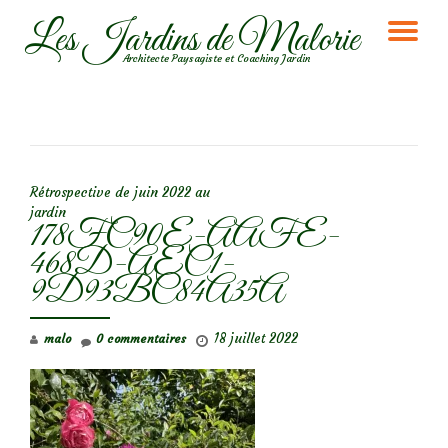
Les Jardins de Malorie
DÉ
Aller
Architecte Paysagiste et Coaching Jardin
au
LA
contenu
NA
NAVIGATION DE L’ARTICLE
Rétrospective de juin 2022 au
jardin
178FC90E-AAFE-
468D-AEC1-
9D93BC84A35A
18 juillet 2022
malo
0 commentaires