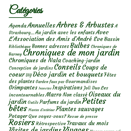
Catégories
Arbres & Arbustes
Annuelles
Agenda
A
Avec
Au jardin avec les enfants
Strasbourg...
L'Association des Amis d'André Eve
Bassin
Bulbes
Bonnes adresses
Chroniques de
Bibliothèque
Chroniques de mon jardin
Barney
Chroniques de Nala
Coaching-jardin
Conseils
Coups de
Conception de jardins
Déco jardin et bouquets
coeur
Fêtes
DIY
des plantes
Gourmandises
Garden faux pas
Grimpantes
Inspirations
Les
Joli Duo
Insectes
Oiseaux du
Macro
Non classé
incontournables
Petites
jardin
Parfums du jardin
Outils
bêtes
Plantes sauvages
Plantes d’intérieur
Potager
Que voyez-vous?
Revue de presse
Rosiers
Travaux du mois
Rétrospective
Vivaces
Visites de jardins