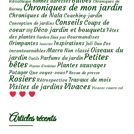
Bulbes
Bonnes adresses
Chroniques de
Bibliothèque
Chroniques de mon jardin
Barney
Chroniques de Nala
Coaching-jardin
Conseils
Coups de
Conception de jardins
Déco jardin et bouquets
coeur
Fêtes
DIY
des plantes
Gourmandises
Garden faux pas
Grimpantes
Inspirations
Les
Joli Duo
Insectes
Oiseaux du
Macro
Non classé
incontournables
Petites
jardin
Parfums du jardin
Outils
bêtes
Plantes sauvages
Plantes d’intérieur
Potager
Que voyez-vous?
Revue de presse
Rosiers
Travaux du mois
Rétrospective
Vivaces
Visites de jardins
Vivaces couvre-sol
Articles récents