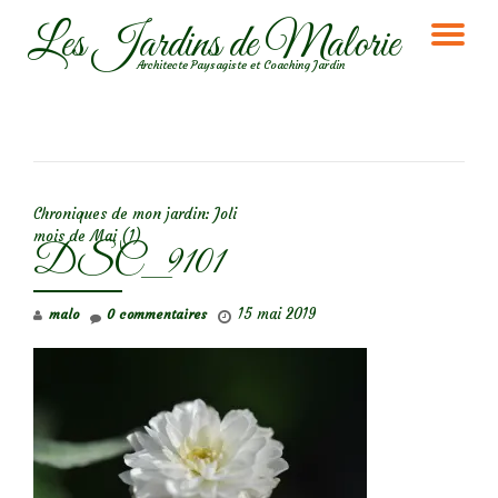
Les Jardins de Malorie
DÉ
Aller
Architecte Paysagiste et Coaching Jardin
au
LA
contenu
NA
NAVIGATION DE L’ARTICLE
Chroniques de mon jardin: Joli
mois de Mai (1)
DSC_9101
15 mai 2019
malo
0 commentaires