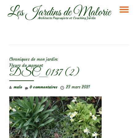
Les Jardins de Malorie
DÉ
Aller
Architecte Paysagiste et Coaching Jardin
au
LA
contenu
NA
NAVIGATION DE L’ARTICLE
Chroniques de mon jardin:
Fleurs du moment
DSC_0137 (2)
23 mars 2021
malo
0 commentaires