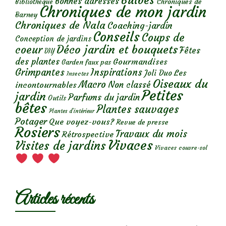
Bulbes
Bonnes adresses
Chroniques de
Bibliothèque
Chroniques de mon jardin
Barney
Chroniques de Nala
Coaching-jardin
Conseils
Coups de
Conception de jardins
Déco jardin et bouquets
coeur
Fêtes
DIY
des plantes
Gourmandises
Garden faux pas
Grimpantes
Inspirations
Les
Joli Duo
Insectes
Oiseaux du
Macro
Non classé
incontournables
Petites
jardin
Parfums du jardin
Outils
bêtes
Plantes sauvages
Plantes d’intérieur
Potager
Que voyez-vous?
Revue de presse
Rosiers
Travaux du mois
Rétrospective
Vivaces
Visites de jardins
Vivaces couvre-sol
Articles récents