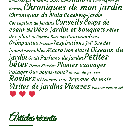
Bulbes
Bonnes adresses
Chroniques de
Bibliothèque
Chroniques de mon jardin
Barney
Chroniques de Nala
Coaching-jardin
Conseils
Coups de
Conception de jardins
Déco jardin et bouquets
coeur
Fêtes
DIY
des plantes
Gourmandises
Garden faux pas
Grimpantes
Inspirations
Les
Joli Duo
Insectes
Oiseaux du
Macro
Non classé
incontournables
Petites
jardin
Parfums du jardin
Outils
bêtes
Plantes sauvages
Plantes d’intérieur
Potager
Que voyez-vous?
Revue de presse
Rosiers
Travaux du mois
Rétrospective
Vivaces
Visites de jardins
Vivaces couvre-sol
Articles récents