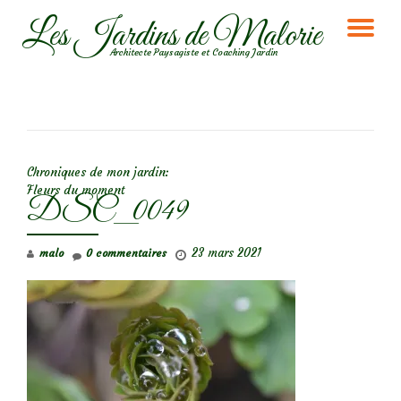
Les Jardins de Malorie
DÉ
Aller
Architecte Paysagiste et Coaching Jardin
au
LA
contenu
NA
NAVIGATION DE L’ARTICLE
Chroniques de mon jardin:
Fleurs du moment
DSC_0049
23 mars 2021
malo
0 commentaires