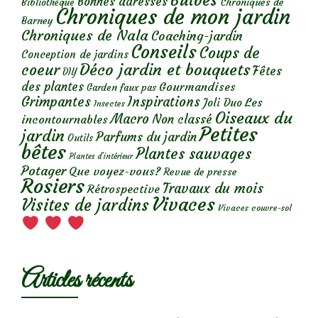
Bulbes
Bonnes adresses
Chroniques de
Bibliothèque
Chroniques de mon jardin
Barney
Chroniques de Nala
Coaching-jardin
Conseils
Coups de
Conception de jardins
Déco jardin et bouquets
coeur
Fêtes
DIY
des plantes
Gourmandises
Garden faux pas
Grimpantes
Inspirations
Les
Joli Duo
Insectes
Oiseaux du
Macro
Non classé
incontournables
Petites
jardin
Parfums du jardin
Outils
bêtes
Plantes sauvages
Plantes d’intérieur
Potager
Que voyez-vous?
Revue de presse
Rosiers
Travaux du mois
Rétrospective
Vivaces
Visites de jardins
Vivaces couvre-sol
Articles récents