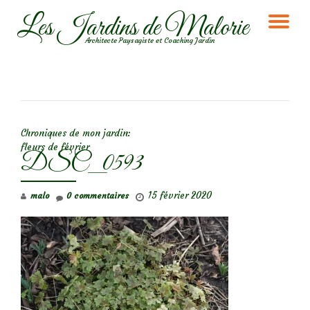
Les Jardins de Malorie
DÉ
Aller
Architecte Paysagiste et Coaching Jardin
au
LA
contenu
NA
NAVIGATION DE L’ARTICLE
Chroniques de mon jardin:
fleurs de février
DSC_0593
15 février 2020
malo
0 commentaires