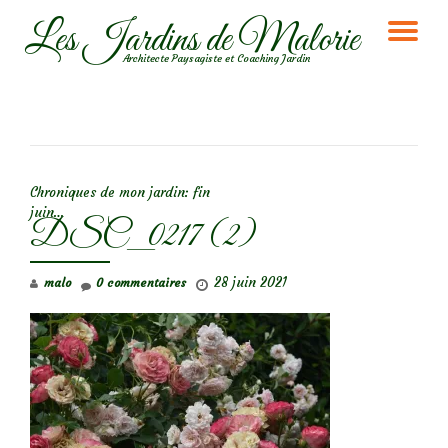
Les Jardins de Malorie
DÉ
Aller
Architecte Paysagiste et Coaching Jardin
au
LA
contenu
NA
NAVIGATION DE L’ARTICLE
Chroniques de mon jardin: fin
juin…
DSC_0217 (2)
28 juin 2021
malo
0 commentaires