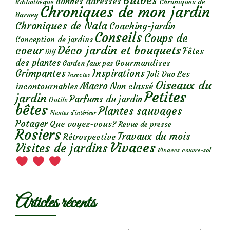
Bulbes
Bonnes adresses
Chroniques de
Bibliothèque
Chroniques de mon jardin
Barney
Chroniques de Nala
Coaching-jardin
Conseils
Coups de
Conception de jardins
Déco jardin et bouquets
coeur
Fêtes
DIY
des plantes
Gourmandises
Garden faux pas
Grimpantes
Inspirations
Les
Joli Duo
Insectes
Oiseaux du
Macro
Non classé
incontournables
Petites
jardin
Parfums du jardin
Outils
bêtes
Plantes sauvages
Plantes d’intérieur
Potager
Que voyez-vous?
Revue de presse
Rosiers
Travaux du mois
Rétrospective
Vivaces
Visites de jardins
Vivaces couvre-sol
Articles récents