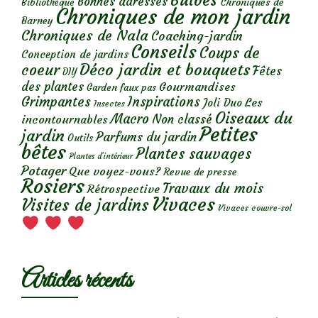
Bulbes
Bonnes adresses
Chroniques de
Bibliothèque
Chroniques de mon jardin
Barney
Chroniques de Nala
Coaching-jardin
Conseils
Coups de
Conception de jardins
Déco jardin et bouquets
coeur
Fêtes
DIY
des plantes
Gourmandises
Garden faux pas
Grimpantes
Inspirations
Les
Joli Duo
Insectes
Oiseaux du
Macro
Non classé
incontournables
Petites
jardin
Parfums du jardin
Outils
bêtes
Plantes sauvages
Plantes d’intérieur
Potager
Que voyez-vous?
Revue de presse
Rosiers
Travaux du mois
Rétrospective
Vivaces
Visites de jardins
Vivaces couvre-sol
Articles récents