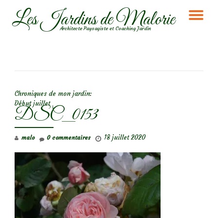
Les Jardins de Malorie
DÉ
Aller
Architecte Paysagiste et Coaching Jardin
au
LA
contenu
NA
NAVIGATION DE L’ARTICLE
Chroniques de mon jardin:
Début juillet
DSC_0153
18 juillet 2020
malo
0 commentaires