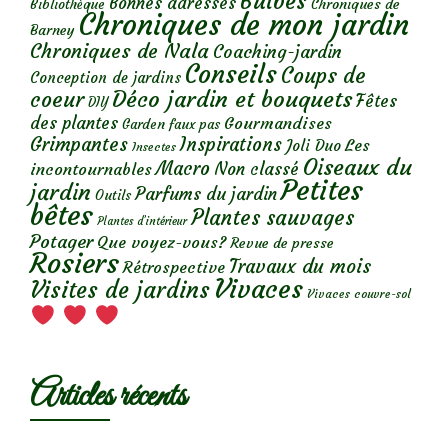
Bulbes
Bonnes adresses
Chroniques de
Bibliothèque
Chroniques de mon jardin
Barney
Chroniques de Nala
Coaching-jardin
Conseils
Coups de
Conception de jardins
Déco jardin et bouquets
coeur
Fêtes
DIY
des plantes
Gourmandises
Garden faux pas
Grimpantes
Inspirations
Les
Joli Duo
Insectes
Oiseaux du
Macro
Non classé
incontournables
Petites
jardin
Parfums du jardin
Outils
bêtes
Plantes sauvages
Plantes d’intérieur
Potager
Que voyez-vous?
Revue de presse
Rosiers
Travaux du mois
Rétrospective
Vivaces
Visites de jardins
Vivaces couvre-sol
Articles récents