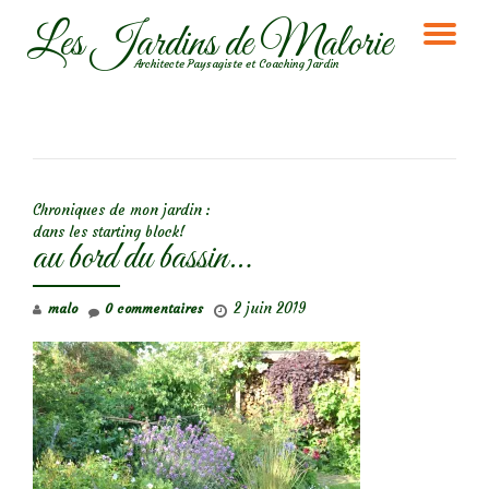
Les Jardins de Malorie
DÉ
Aller
Architecte Paysagiste et Coaching Jardin
au
LA
contenu
NA
NAVIGATION DE L’ARTICLE
Chroniques de mon jardin :
dans les starting block!
au bord du bassin…
2 juin 2019
malo
0 commentaires