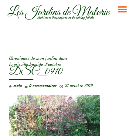
Les Jardins de Malorie
DÉ
Aller
Architecte Paysagiste et Coaching Jardin
au
LA
contenu
NA
NAVIGATION DE L’ARTICLE
Chroniques de mon jardin: dans
la grisaille humide d’octobre
DSC_0910
31 octobre 2019
malo
0 commentaires