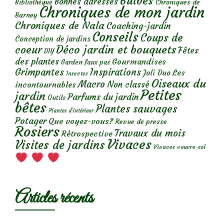
Bulbes
Bonnes adresses
Chroniques de
Bibliothèque
Chroniques de mon jardin
Barney
Chroniques de Nala
Coaching-jardin
Conseils
Coups de
Conception de jardins
Déco jardin et bouquets
coeur
Fêtes
DIY
des plantes
Gourmandises
Garden faux pas
Grimpantes
Inspirations
Les
Joli Duo
Insectes
Oiseaux du
Macro
Non classé
incontournables
Petites
jardin
Parfums du jardin
Outils
bêtes
Plantes sauvages
Plantes d’intérieur
Potager
Que voyez-vous?
Revue de presse
Rosiers
Travaux du mois
Rétrospective
Vivaces
Visites de jardins
Vivaces couvre-sol
Articles récents