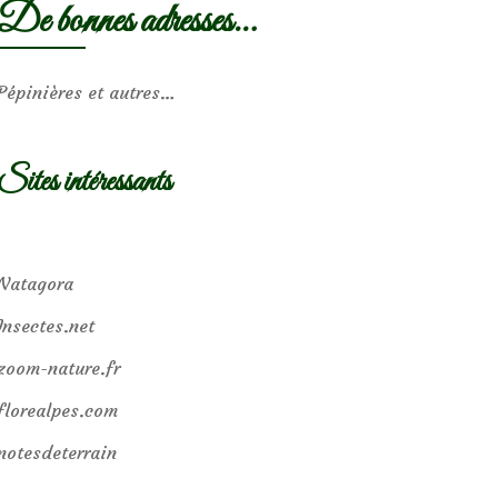
De bonnes adresses…
Pépinières et autres…
Sites intéressants
Natagora
Insectes.net
zoom-nature.fr
florealpes.com
notesdeterrain