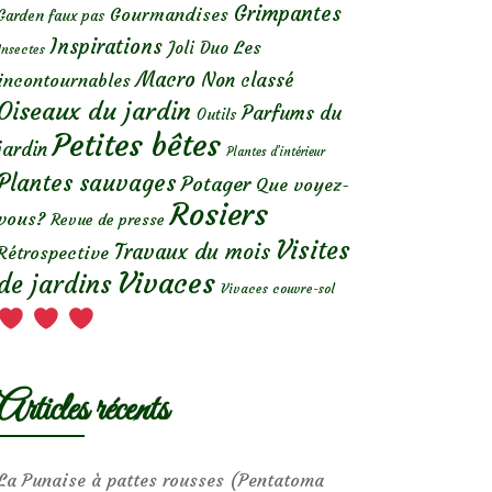
Grimpantes
Gourmandises
Garden faux pas
Inspirations
Les
Joli Duo
Insectes
Macro
Non classé
incontournables
Oiseaux du jardin
Parfums du
Outils
Petites bêtes
jardin
Plantes d’intérieur
Plantes sauvages
Potager
Que voyez-
Rosiers
vous?
Revue de presse
Visites
Travaux du mois
Rétrospective
Vivaces
de jardins
Vivaces couvre-sol
Articles récents
La Punaise à pattes rousses (Pentatoma