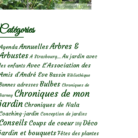
Catégories
Arbres &
Annuelles
Agenda
Arbustes
Au jardin avec
A Strasbourg...
Avec L'Association des
les enfants
Amis d'André Eve
Bassin
Bibliothèque
Bulbes
Bonnes adresses
Chroniques de
Chroniques de mon
Barney
jardin
Chroniques de Nala
Coaching-jardin
Conception de jardins
Conseils
Déco
Coups de coeur
DIY
jardin et bouquets
Fêtes des plantes