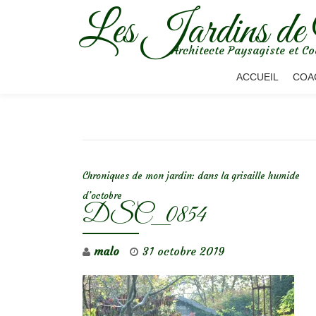
Les Jardins de
Aller
Architecte Paysagiste et Co
au
contenu
ACCUEIL
COA
NAVIGATION DE L’ARTICLE
Chroniques de mon jardin: dans la grisaille humide
d’octobre
DSC_0854
malo
31 octobre 2019