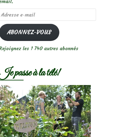
email.
Adresse
e-
mail
ABONNEZ-VOUS
Rejoignez les 1 740 autres abonnés
Je passe à la télé!