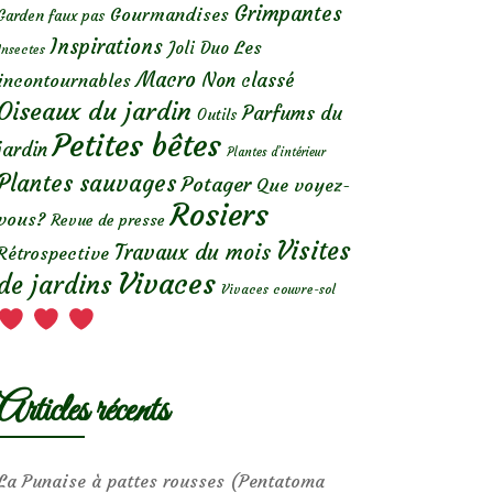
Grimpantes
Gourmandises
Garden faux pas
Inspirations
Les
Joli Duo
Insectes
Macro
Non classé
incontournables
Oiseaux du jardin
Parfums du
Outils
Petites bêtes
jardin
Plantes d’intérieur
Plantes sauvages
Potager
Que voyez-
Rosiers
vous?
Revue de presse
Visites
Travaux du mois
Rétrospective
Vivaces
de jardins
Vivaces couvre-sol
Articles récents
La Punaise à pattes rousses (Pentatoma