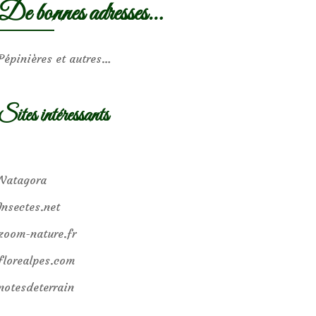
De bonnes adresses…
Pépinières et autres…
Sites intéressants
Natagora
Insectes.net
zoom-nature.fr
florealpes.com
notesdeterrain