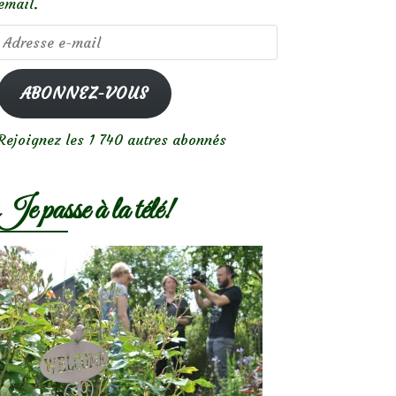
email.
Adresse
e-
mail
ABONNEZ-VOUS
Rejoignez les 1 740 autres abonnés
Je passe à la télé!