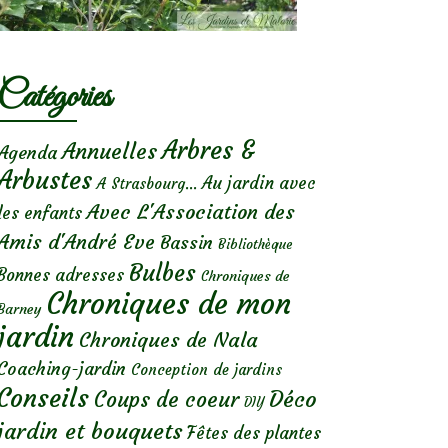
Catégories
Arbres &
Annuelles
Agenda
Arbustes
Au jardin avec
A Strasbourg...
Avec L'Association des
les enfants
Amis d'André Eve
Bassin
Bibliothèque
Bulbes
Bonnes adresses
Chroniques de
Chroniques de mon
Barney
jardin
Chroniques de Nala
Coaching-jardin
Conception de jardins
Conseils
Déco
Coups de coeur
DIY
jardin et bouquets
Fêtes des plantes