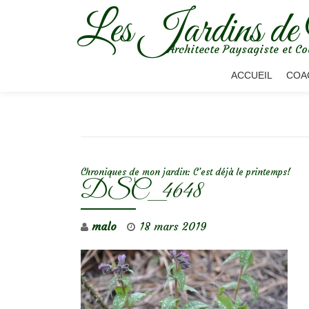
Les Jardins de
Aller
Architecte Paysagiste et Co
au
contenu
ACCUEIL
COA
NAVIGATION DE L’ARTICLE
Chroniques de mon jardin: C’est déjà le printemps!
DSC_4648
malo
18 mars 2019