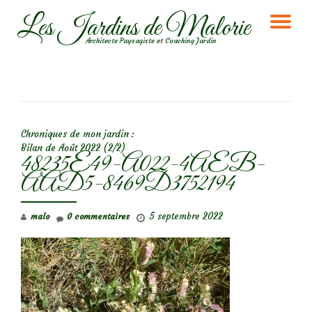
Les Jardins de Malorie
DÉ
Aller
Architecte Paysagiste et Coaching Jardin
au
LA
contenu
NA
NAVIGATION DE L’ARTICLE
Chroniques de mon jardin :
Bilan de Août 2022 (2/2)
48235E49-A022-4AEB-
AAD5-8469D3752194
5 septembre 2022
malo
0 commentaires