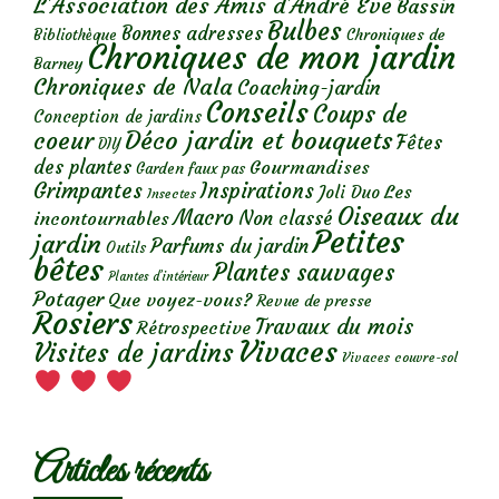
L'Association des Amis d'André Eve
Bassin
Bulbes
Bonnes adresses
Chroniques de
Bibliothèque
Chroniques de mon jardin
Barney
Chroniques de Nala
Coaching-jardin
Conseils
Coups de
Conception de jardins
Déco jardin et bouquets
coeur
Fêtes
DIY
des plantes
Gourmandises
Garden faux pas
Grimpantes
Inspirations
Les
Joli Duo
Insectes
Oiseaux du
Macro
Non classé
incontournables
Petites
jardin
Parfums du jardin
Outils
bêtes
Plantes sauvages
Plantes d’intérieur
Potager
Que voyez-vous?
Revue de presse
Rosiers
Travaux du mois
Rétrospective
Vivaces
Visites de jardins
Vivaces couvre-sol
Articles récents