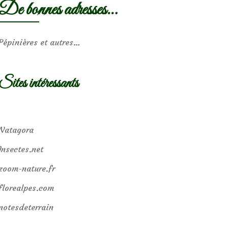
De bonnes adresses…
Pépinières et autres…
Sites intéressants
Natagora
Insectes.net
zoom-nature.fr
florealpes.com
notesdeterrain