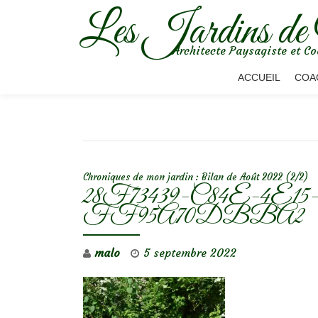
Les Jardins de
Aller
Architecte Paysagiste et Co
au
contenu
ACCUEIL
COA
NAVIGATION DE L’ARTICLE
Chroniques de mon jardin : Bilan de Août 2022 (2/2)
28F73439-C84E-4E15
FF95A70DBBA2
malo
5 septembre 2022