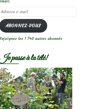
email.
Adresse
e-
mail
ABONNEZ-VOUS
Rejoignez les 1 740 autres abonnés
Je passe à la télé!