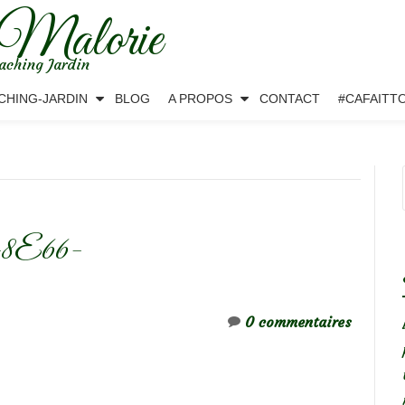
 Malorie
aching Jardin
CHING-JARDIN
BLOG
A PROPOS
CONTACT
#CAFAITT
-8E66-
0 commentaires