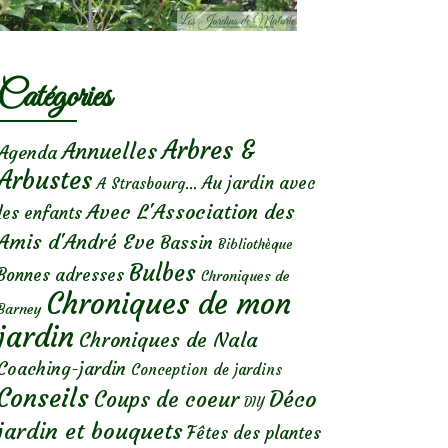
Catégories
Arbres &
Annuelles
Agenda
Arbustes
Au jardin avec
A Strasbourg...
Avec L'Association des
les enfants
Amis d'André Eve
Bassin
Bibliothèque
Bulbes
Bonnes adresses
Chroniques de
Chroniques de mon
Barney
jardin
Chroniques de Nala
Coaching-jardin
Conception de jardins
Conseils
Déco
Coups de coeur
DIY
jardin et bouquets
Fêtes des plantes