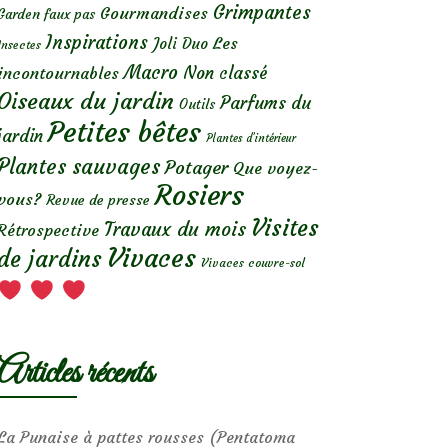
Grimpantes
Gourmandises
Garden faux pas
Inspirations
Les
Joli Duo
Insectes
Macro
Non classé
incontournables
Oiseaux du jardin
Parfums du
Outils
Petites bêtes
jardin
Plantes d’intérieur
Plantes sauvages
Potager
Que voyez-
Rosiers
vous?
Revue de presse
Visites
Travaux du mois
Rétrospective
Vivaces
de jardins
Vivaces couvre-sol
Articles récents
La Punaise à pattes rousses (Pentatoma