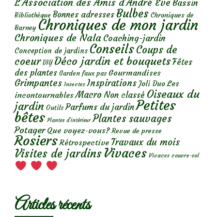
L'Association des Amis d'André Eve
Bassin
Bulbes
Bonnes adresses
Chroniques de
Bibliothèque
Chroniques de mon jardin
Barney
Chroniques de Nala
Coaching-jardin
Conseils
Coups de
Conception de jardins
Déco jardin et bouquets
coeur
Fêtes
DIY
des plantes
Gourmandises
Garden faux pas
Grimpantes
Inspirations
Les
Joli Duo
Insectes
Oiseaux du
Macro
Non classé
incontournables
Petites
jardin
Parfums du jardin
Outils
bêtes
Plantes sauvages
Plantes d’intérieur
Potager
Que voyez-vous?
Revue de presse
Rosiers
Travaux du mois
Rétrospective
Vivaces
Visites de jardins
Vivaces couvre-sol
Articles récents