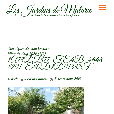
Les Jardins de Malorie
DÉ
Aller
Architecte Paysagiste et Coaching Jardin
au
LA
contenu
NA
NAVIGATION DE L’ARTICLE
Chroniques de mon jardin :
Bilan de Août 2022 (2/2)
1A73DB77-FE4B-4648-
8291-E80D9D01332F
5 septembre 2022
malo
0 commentaires