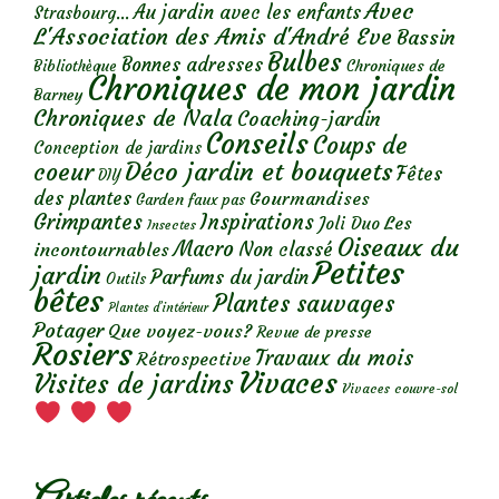
Avec
Au jardin avec les enfants
Strasbourg...
L'Association des Amis d'André Eve
Bassin
Bulbes
Bonnes adresses
Chroniques de
Bibliothèque
Chroniques de mon jardin
Barney
Chroniques de Nala
Coaching-jardin
Conseils
Coups de
Conception de jardins
Déco jardin et bouquets
coeur
Fêtes
DIY
des plantes
Gourmandises
Garden faux pas
Grimpantes
Inspirations
Les
Joli Duo
Insectes
Oiseaux du
Macro
Non classé
incontournables
Petites
jardin
Parfums du jardin
Outils
bêtes
Plantes sauvages
Plantes d’intérieur
Potager
Que voyez-vous?
Revue de presse
Rosiers
Travaux du mois
Rétrospective
Vivaces
Visites de jardins
Vivaces couvre-sol