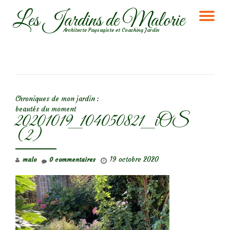
Les Jardins de Malorie
DÉ
Aller
Architecte Paysagiste et Coaching Jardin
au
LA
contenu
NA
NAVIGATION DE L’ARTICLE
Chroniques de mon jardin :
beautés du moment
20201019_104050821_iOS
(2)
19 octobre 2020
malo
0 commentaires