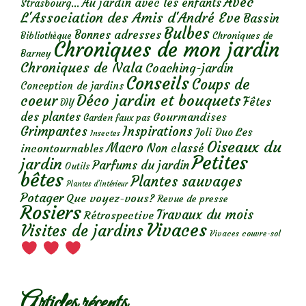
Avec
Au jardin avec les enfants
Strasbourg...
L'Association des Amis d'André Eve
Bassin
Bulbes
Bonnes adresses
Chroniques de
Bibliothèque
Chroniques de mon jardin
Barney
Chroniques de Nala
Coaching-jardin
Conseils
Coups de
Conception de jardins
Déco jardin et bouquets
coeur
Fêtes
DIY
des plantes
Gourmandises
Garden faux pas
Grimpantes
Inspirations
Les
Joli Duo
Insectes
Oiseaux du
Macro
Non classé
incontournables
Petites
jardin
Parfums du jardin
Outils
bêtes
Plantes sauvages
Plantes d’intérieur
Potager
Que voyez-vous?
Revue de presse
Rosiers
Travaux du mois
Rétrospective
Vivaces
Visites de jardins
Vivaces couvre-sol
Articles récents