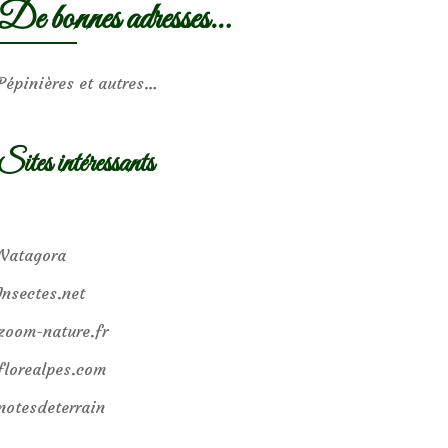
De bonnes adresses…
Pépinières et autres…
Sites intéressants
Natagora
Insectes.net
zoom-nature.fr
florealpes.com
notesdeterrain