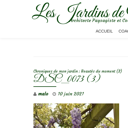
Les Jardins de
Aller
Architecte Paysagiste et Co
au
contenu
ACCUEIL
COA
NAVIGATION DE L’ARTICLE
Chroniques de mon jardin : Beautés du moment (2)
DSC_0073 (3)
malo
10 juin 2021