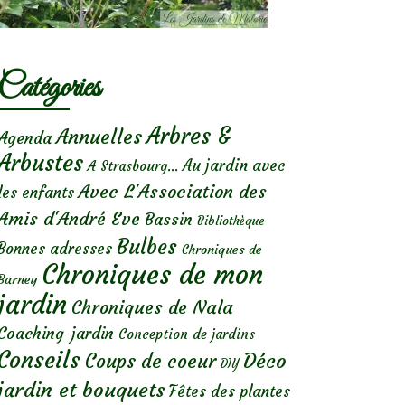
Catégories
Arbres &
Annuelles
Agenda
Arbustes
Au jardin avec
A Strasbourg...
Avec L'Association des
les enfants
Amis d'André Eve
Bassin
Bibliothèque
Bulbes
Bonnes adresses
Chroniques de
Chroniques de mon
Barney
jardin
Chroniques de Nala
Coaching-jardin
Conception de jardins
Conseils
Déco
Coups de coeur
DIY
jardin et bouquets
Fêtes des plantes