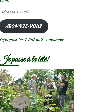
email.
Adresse
e-
mail
ABONNEZ-VOUS
Rejoignez les 1 740 autres abonnés
Je passe à la télé!