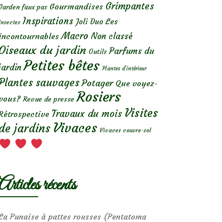
Grimpantes
Gourmandises
Garden faux pas
Inspirations
Les
Joli Duo
Insectes
Macro
Non classé
incontournables
Oiseaux du jardin
Parfums du
Outils
Petites bêtes
jardin
Plantes d’intérieur
Plantes sauvages
Potager
Que voyez-
Rosiers
vous?
Revue de presse
Visites
Travaux du mois
Rétrospective
Vivaces
de jardins
Vivaces couvre-sol
Articles récents
La Punaise à pattes rousses (Pentatoma