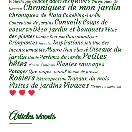
Bulbes
Bonnes adresses
Chroniques de
Bibliothèque
Chroniques de mon jardin
Barney
Chroniques de Nala
Coaching-jardin
Conseils
Coups de
Conception de jardins
Déco jardin et bouquets
coeur
Fêtes
DIY
des plantes
Gourmandises
Garden faux pas
Grimpantes
Inspirations
Les
Joli Duo
Insectes
Oiseaux du
Macro
Non classé
incontournables
Petites
jardin
Parfums du jardin
Outils
bêtes
Plantes sauvages
Plantes d’intérieur
Potager
Que voyez-vous?
Revue de presse
Rosiers
Travaux du mois
Rétrospective
Vivaces
Visites de jardins
Vivaces couvre-sol
Articles récents