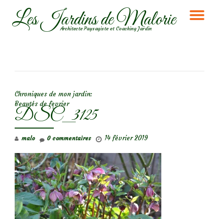
Les Jardins de Malorie
DÉ
Aller
Architecte Paysagiste et Coaching Jardin
au
LA
contenu
NA
NAVIGATION DE L’ARTICLE
Chroniques de mon jardin:
Beautés de fevrier
DSC_3125
14 février 2019
malo
0 commentaires