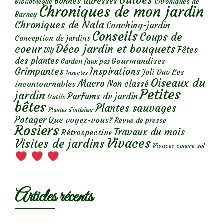
Bulbes
Bonnes adresses
Chroniques de
Bibliothèque
Chroniques de mon jardin
Barney
Chroniques de Nala
Coaching-jardin
Conseils
Coups de
Conception de jardins
Déco jardin et bouquets
coeur
Fêtes
DIY
des plantes
Gourmandises
Garden faux pas
Grimpantes
Inspirations
Les
Joli Duo
Insectes
Oiseaux du
Macro
Non classé
incontournables
Petites
jardin
Parfums du jardin
Outils
bêtes
Plantes sauvages
Plantes d’intérieur
Potager
Que voyez-vous?
Revue de presse
Rosiers
Travaux du mois
Rétrospective
Vivaces
Visites de jardins
Vivaces couvre-sol
Articles récents