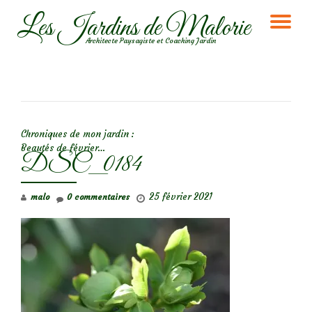
Les Jardins de Malorie
DÉ
Aller
Architecte Paysagiste et Coaching Jardin
au
LA
contenu
NA
NAVIGATION DE L’ARTICLE
Chroniques de mon jardin :
Beautés de février…
DSC_0184
25 février 2021
malo
0 commentaires