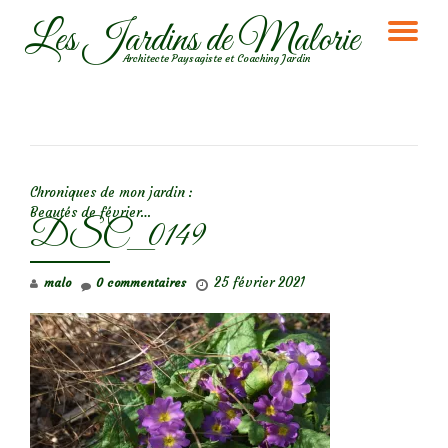
Les Jardins de Malorie
DÉ
Aller
Architecte Paysagiste et Coaching Jardin
au
LA
contenu
NA
NAVIGATION DE L’ARTICLE
Chroniques de mon jardin :
Beautés de février…
DSC_0149
25 février 2021
malo
0 commentaires