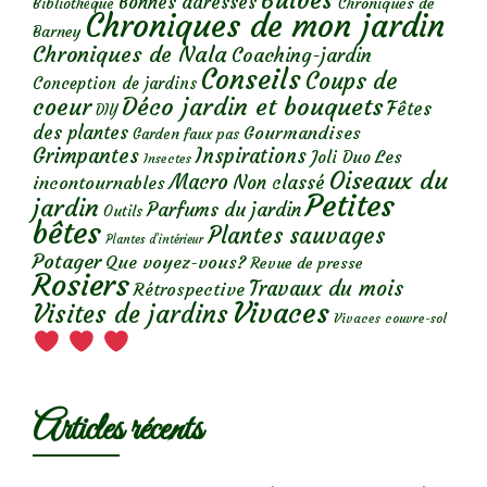
Bulbes
Bonnes adresses
Chroniques de
Bibliothèque
Chroniques de mon jardin
Barney
Chroniques de Nala
Coaching-jardin
Conseils
Coups de
Conception de jardins
Déco jardin et bouquets
coeur
Fêtes
DIY
des plantes
Gourmandises
Garden faux pas
Grimpantes
Inspirations
Les
Joli Duo
Insectes
Oiseaux du
Macro
Non classé
incontournables
Petites
jardin
Parfums du jardin
Outils
bêtes
Plantes sauvages
Plantes d’intérieur
Potager
Que voyez-vous?
Revue de presse
Rosiers
Travaux du mois
Rétrospective
Vivaces
Visites de jardins
Vivaces couvre-sol
Articles récents