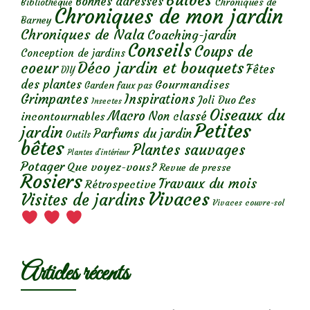
Bulbes
Bonnes adresses
Chroniques de
Bibliothèque
Chroniques de mon jardin
Barney
Chroniques de Nala
Coaching-jardin
Conseils
Coups de
Conception de jardins
Déco jardin et bouquets
coeur
Fêtes
DIY
des plantes
Gourmandises
Garden faux pas
Grimpantes
Inspirations
Les
Joli Duo
Insectes
Oiseaux du
Macro
Non classé
incontournables
Petites
jardin
Parfums du jardin
Outils
bêtes
Plantes sauvages
Plantes d’intérieur
Potager
Que voyez-vous?
Revue de presse
Rosiers
Travaux du mois
Rétrospective
Vivaces
Visites de jardins
Vivaces couvre-sol
Articles récents