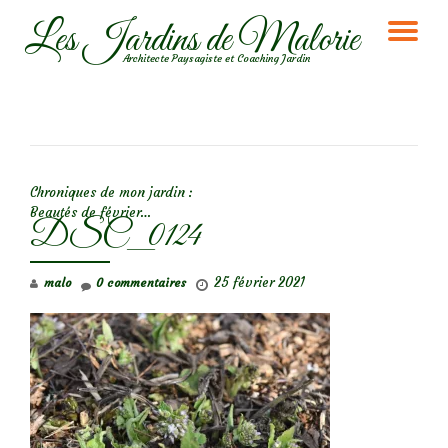
Les Jardins de Malorie
DÉ
Aller
Architecte Paysagiste et Coaching Jardin
au
LA
contenu
NA
NAVIGATION DE L’ARTICLE
Chroniques de mon jardin :
Beautés de février…
DSC_0124
25 février 2021
malo
0 commentaires