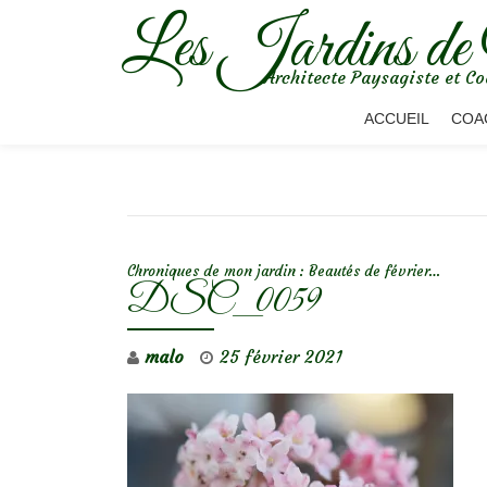
Les Jardins de
Aller
Architecte Paysagiste et Co
au
contenu
ACCUEIL
COA
NAVIGATION DE L’ARTICLE
Chroniques de mon jardin : Beautés de février…
DSC_0059
malo
25 février 2021