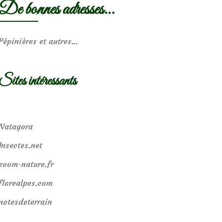
De bonnes adresses…
Pépinières et autres…
Sites intéressants
Natagora
Insectes.net
zoom-nature.fr
florealpes.com
notesdeterrain