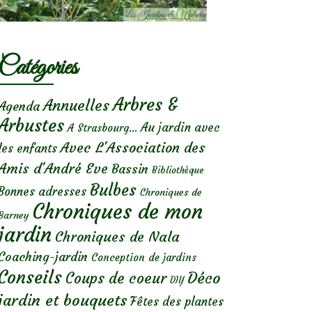
Catégories
Arbres &
Annuelles
Agenda
Arbustes
Au jardin avec
A Strasbourg...
Avec L'Association des
les enfants
Amis d'André Eve
Bassin
Bibliothèque
Bulbes
Bonnes adresses
Chroniques de
Chroniques de mon
Barney
jardin
Chroniques de Nala
Coaching-jardin
Conception de jardins
Conseils
Déco
Coups de coeur
DIY
jardin et bouquets
Fêtes des plantes