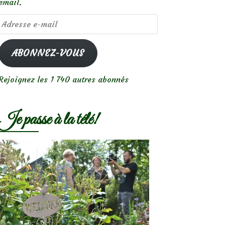
email.
Adresse
e-
mail
ABONNEZ-VOUS
Rejoignez les 1 740 autres abonnés
Je passe à la télé!