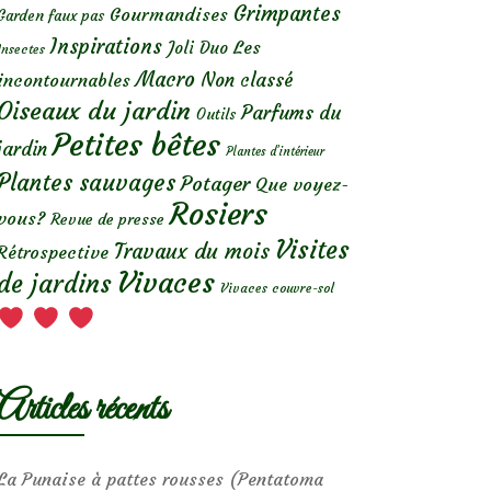
Grimpantes
Gourmandises
Garden faux pas
Inspirations
Les
Joli Duo
Insectes
Macro
Non classé
incontournables
Oiseaux du jardin
Parfums du
Outils
Petites bêtes
jardin
Plantes d’intérieur
Plantes sauvages
Potager
Que voyez-
Rosiers
vous?
Revue de presse
Visites
Travaux du mois
Rétrospective
Vivaces
de jardins
Vivaces couvre-sol
Articles récents
La Punaise à pattes rousses (Pentatoma