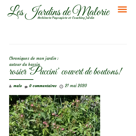
Les Jardins de Malorie
DÉ
Aller
Architecte Paysagiste et Coaching Jardin
au
LA
contenu
NA
NAVIGATION DE L’ARTICLE
Chroniques de mon jardin :
autour du bassin
rosier ‘Puccini’ couvert de boutons!
21 mai 2020
malo
0 commentaires