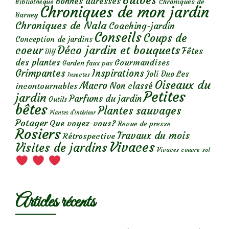
Bulbes
Bonnes adresses
Chroniques de
Bibliothèque
Chroniques de mon jardin
Barney
Chroniques de Nala
Coaching-jardin
Conseils
Coups de
Conception de jardins
Déco jardin et bouquets
coeur
Fêtes
DIY
des plantes
Gourmandises
Garden faux pas
Grimpantes
Inspirations
Les
Joli Duo
Insectes
Oiseaux du
Macro
Non classé
incontournables
Petites
jardin
Parfums du jardin
Outils
bêtes
Plantes sauvages
Plantes d’intérieur
Potager
Que voyez-vous?
Revue de presse
Rosiers
Travaux du mois
Rétrospective
Vivaces
Visites de jardins
Vivaces couvre-sol
Articles récents