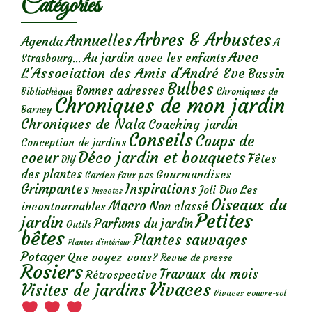
Catégories
Arbres & Arbustes
Annuelles
Agenda
A
Avec
Au jardin avec les enfants
Strasbourg...
L'Association des Amis d'André Eve
Bassin
Bulbes
Bonnes adresses
Chroniques de
Bibliothèque
Chroniques de mon jardin
Barney
Chroniques de Nala
Coaching-jardin
Conseils
Coups de
Conception de jardins
Déco jardin et bouquets
coeur
Fêtes
DIY
des plantes
Gourmandises
Garden faux pas
Grimpantes
Inspirations
Les
Joli Duo
Insectes
Oiseaux du
Macro
Non classé
incontournables
Petites
jardin
Parfums du jardin
Outils
bêtes
Plantes sauvages
Plantes d’intérieur
Potager
Que voyez-vous?
Revue de presse
Rosiers
Travaux du mois
Rétrospective
Vivaces
Visites de jardins
Vivaces couvre-sol