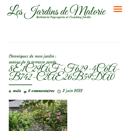
Les Jardins de Malorie
DÉ
Aller
Architecte Paysagiste et Coaching Jardin
au
LA
contenu
NA
NAVIGATION DE L’ARTICLE
Chroniques de mon jardin :
autour de la terrasse ronde
8E1C29AF-F629-4C6A-
B742-C2AE26B59DA0
2 juin 2022
malo
0 commentaires