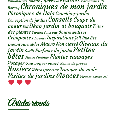
Bulbes
Bonnes adresses
Chroniques de
Bibliothèque
Chroniques de mon jardin
Barney
Chroniques de Nala
Coaching-jardin
Conseils
Coups de
Conception de jardins
Déco jardin et bouquets
coeur
Fêtes
DIY
des plantes
Gourmandises
Garden faux pas
Grimpantes
Inspirations
Les
Joli Duo
Insectes
Oiseaux du
Macro
Non classé
incontournables
Petites
jardin
Parfums du jardin
Outils
bêtes
Plantes sauvages
Plantes d’intérieur
Potager
Que voyez-vous?
Revue de presse
Rosiers
Travaux du mois
Rétrospective
Vivaces
Visites de jardins
Vivaces couvre-sol
Articles récents