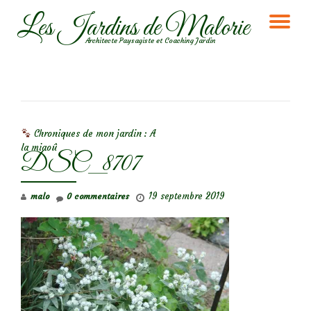
Les Jardins de Malorie
DÉ
Aller
Architecte Paysagiste et Coaching Jardin
au
LA
contenu
NA
NAVIGATION DE L’ARTICLE
Chroniques de mon jardin : A
la miaoû
DSC_8707
19 septembre 2019
malo
0 commentaires