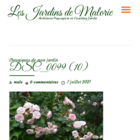
Les Jardins de Malorie
DÉ
Aller
Architecte Paysagiste et Coaching Jardin
au
LA
contenu
NA
NAVIGATION DE L’ARTICLE
Chroniques de mon jardin
DSC_0099 (10)
7 juillet 2021
malo
0 commentaires