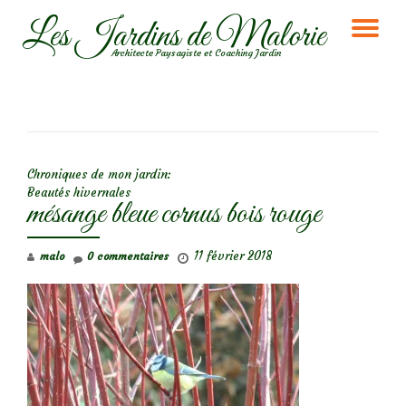
Les Jardins de Malorie
DÉ
Aller
Architecte Paysagiste et Coaching Jardin
au
LA
contenu
NA
NAVIGATION DE L’ARTICLE
Chroniques de mon jardin:
Beautés hivernales
mésange bleue cornus bois rouge
11 février 2018
malo
0 commentaires