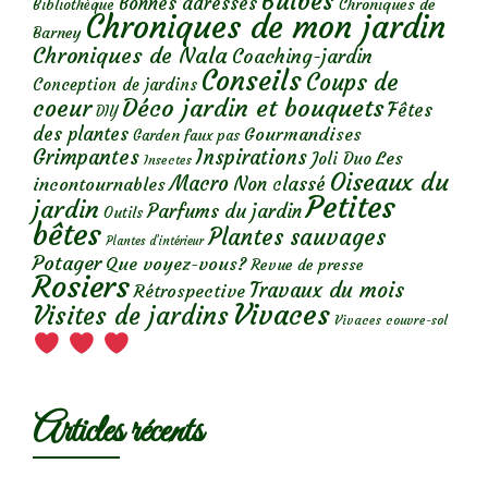
Bulbes
Bonnes adresses
Chroniques de
Bibliothèque
Chroniques de mon jardin
Barney
Chroniques de Nala
Coaching-jardin
Conseils
Coups de
Conception de jardins
Déco jardin et bouquets
coeur
Fêtes
DIY
des plantes
Gourmandises
Garden faux pas
Grimpantes
Inspirations
Les
Joli Duo
Insectes
Oiseaux du
Macro
Non classé
incontournables
Petites
jardin
Parfums du jardin
Outils
bêtes
Plantes sauvages
Plantes d’intérieur
Potager
Que voyez-vous?
Revue de presse
Rosiers
Travaux du mois
Rétrospective
Vivaces
Visites de jardins
Vivaces couvre-sol
Articles récents