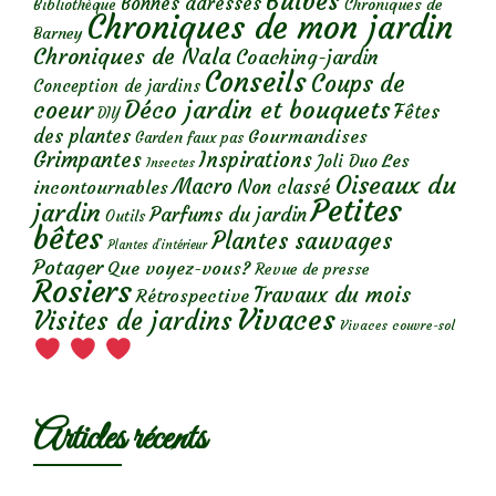
Bulbes
Bonnes adresses
Chroniques de
Bibliothèque
Chroniques de mon jardin
Barney
Chroniques de Nala
Coaching-jardin
Conseils
Coups de
Conception de jardins
Déco jardin et bouquets
coeur
Fêtes
DIY
des plantes
Gourmandises
Garden faux pas
Grimpantes
Inspirations
Les
Joli Duo
Insectes
Oiseaux du
Macro
Non classé
incontournables
Petites
jardin
Parfums du jardin
Outils
bêtes
Plantes sauvages
Plantes d’intérieur
Potager
Que voyez-vous?
Revue de presse
Rosiers
Travaux du mois
Rétrospective
Vivaces
Visites de jardins
Vivaces couvre-sol
Articles récents