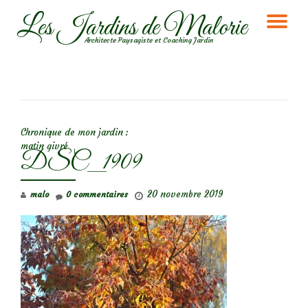
Les Jardins de Malorie
DÉ
Aller
Architecte Paysagiste et Coaching Jardin
au
LA
contenu
NA
NAVIGATION DE L’ARTICLE
Chronique de mon jardin :
matin givré
DSC_1909
20 novembre 2019
malo
0 commentaires