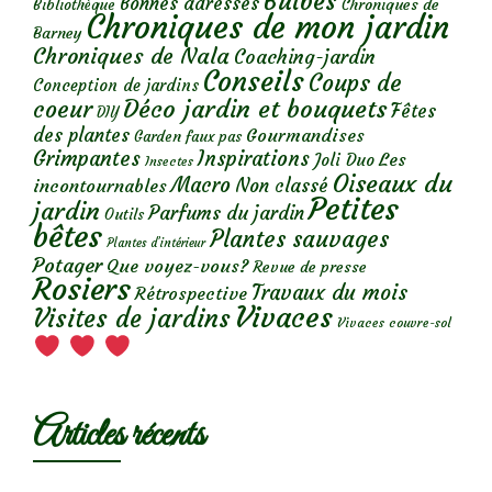
Bulbes
Bonnes adresses
Chroniques de
Bibliothèque
Chroniques de mon jardin
Barney
Chroniques de Nala
Coaching-jardin
Conseils
Coups de
Conception de jardins
Déco jardin et bouquets
coeur
Fêtes
DIY
des plantes
Gourmandises
Garden faux pas
Grimpantes
Inspirations
Les
Joli Duo
Insectes
Oiseaux du
Macro
Non classé
incontournables
Petites
jardin
Parfums du jardin
Outils
bêtes
Plantes sauvages
Plantes d’intérieur
Potager
Que voyez-vous?
Revue de presse
Rosiers
Travaux du mois
Rétrospective
Vivaces
Visites de jardins
Vivaces couvre-sol
Articles récents